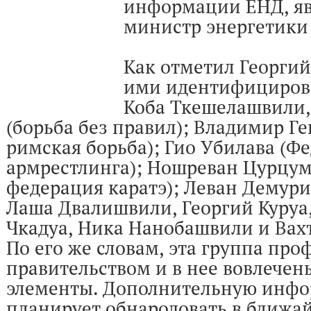
информации ЕНД, яв
министр энергетики 
Как отметил Георгий
ими идентифициров
Коба Ткешелашвили,
(борьба без правил); Владимир Ге
римская борьба); Гио Убилава (Ф
армрестлинга); Ношреван Цурцу
федерация каратэ); Леван Демури
Лаша Двалишвили, Георгий Куруа,
Чкадуа, Ника Нанобашвили и Вах
По его же словам, эта группа пр
правительством и в нее вовлече
элементы. Дополнительную инф
планирует обнародовать в ближа