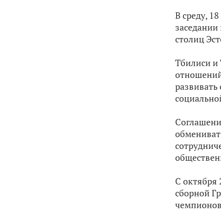
В среду, 1
заседании 
столиц Эст
Тбилиси и 
отношений
развивать
социальной
Соглашение
обмениват
сотрудниче
общественн
С октября
сборной Гр
чемпионов 