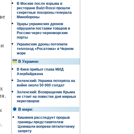
В Москве после взрыва в
ресторане Balzi Rossi прошли
секретные похороны генерала
ве
Минобороны
Удары украинских дронов
обрушили поставки товаров в
Россию через черноморские
порты
ан
Украинские дроны потопили
теплоход «Росатома» в Черном
море
В Украине
:
В Киев прибыл глава МИД
Азербайджана
Зеленский: Украина потеряла на
войне около 50 000 солдат
ах
Зеленский: Возвращение Крыма
ия.
не стоит на повестке дня мирных
переговоров
к
В мире
:
Кишинев расследует прорыв
границы представителем
.
Цхинвали вопреки пятилетнему
запрету