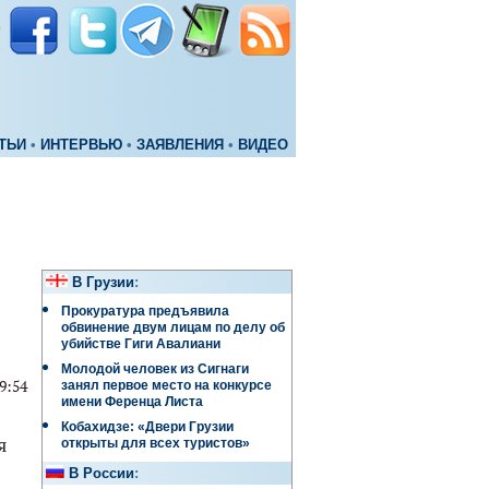
ТЬИ
•
ИНТЕРВЬЮ
•
ЗАЯВЛЕНИЯ
•
ВИДЕО
В Грузии
:
Прокуратура предъявила
обвинение двум лицам по делу об
убийстве Гиги Авалиани
Молодой человек из Сигнаги
9:54
занял первое место на конкурсе
имени Ференца Листа
Кобахидзе: «Двери Грузии
я
открыты для всех туристов»
В России
: