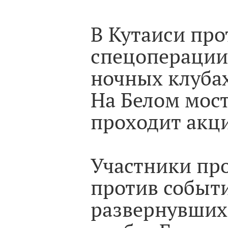
В Кутаиси про
спецоперации
ночных клуба
На Белом мост
проходит акци
Участники пр
против событ
развернувшихс