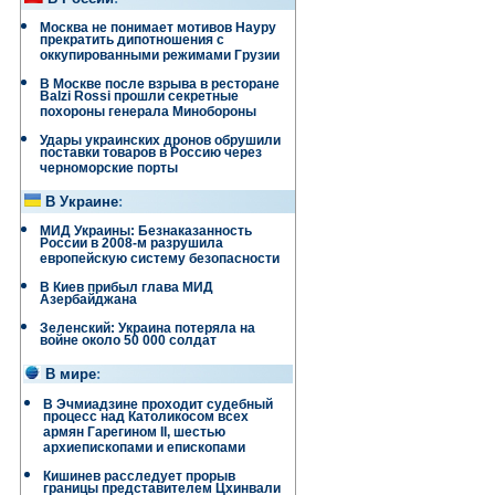
Москва не понимает мотивов Науру
прекратить дипотношения с
оккупированными режимами Грузии
В Москве после взрыва в ресторане
Balzi Rossi прошли секретные
похороны генерала Минобороны
Удары украинских дронов обрушили
поставки товаров в Россию через
черноморские порты
В Украине
:
МИД Украины: Безнаказанность
России в 2008-м разрушила
европейскую систему безопасности
В Киев прибыл глава МИД
Азербайджана
Зеленский: Украина потеряла на
войне около 50 000 солдат
В мире
:
В Эчмиадзине проходит судебный
процесс над Католикосом всех
армян Гарегином II, шестью
архиепископами и епископами
Кишинев расследует прорыв
границы представителем Цхинвали