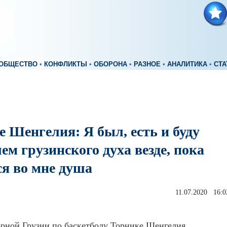
ОБЩЕСТВО
•
КОНФЛИКТЫ
•
ОБОРОНА
•
РАЗНОЕ
•
АНАЛИТИКА
•
СТА
 Шенгелия: Я был, есть и буду
ем грузинского духа везде, пока
ся во мне душа
11.07.2020 16:0
рной Грузии по баскетболу Торнике Шенгелия