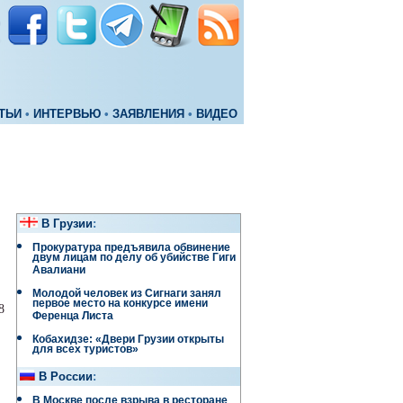
ТЬИ
•
ИНТЕРВЬЮ
•
ЗАЯВЛЕНИЯ
•
ВИДЕО
В Грузии
:
Прокуратура предъявила обвинение
двум лицам по делу об убийстве Гиги
Авалиани
Молодой человек из Сигнаги занял
первое место на конкурсе имени
8
Ференца Листа
Кобахидзе: «Двери Грузии открыты
для всех туристов»
В России
:
В Москве после взрыва в ресторане