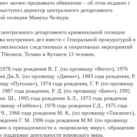
оне» заочно предъявило обвинение – об этом недавно с
выступил директор центрального департамента
ой полиции Мамука Челидзе.
 центрального департамента криминальной полиции
а внутренних дел вместе с Генеральной прокуратурой в
комплексных следственных и оперативных мероприятий
 Тбилиси, Телави и Кутаиси 13 человек.
1978 года рождения В. Г. (по прозвищу «Вито»), 1976
ия Дж.Х. (по прозвищу «Джеко»), 1983 года рождения, Р.
вищу «Пупуша»), 1974 года рождения, Г. Р. (по прозвищу
 1987 года рождения, Р. Д. (по прозвищу «Бачо»), 1992
ия. Ш., 1995 года рождения А.Л., 1973 года рождения
озвищу «Гиббон»), 1978 года рождения Г.Д., 1975 года
Ч., 1966 года рождения M. K. (по прозвищу «Тквлипе»),
ождения Г. M. 1996 года рождения М.М. (по прозвищу
ю к принадлежности к «воровскому миру», обращении
и поддержке деятельности воровского мира.