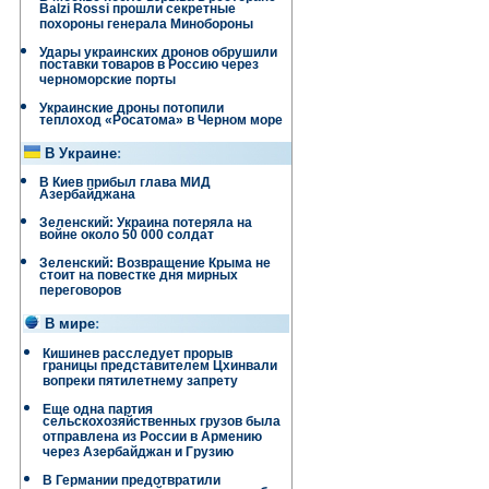
Balzi Rossi прошли секретные
похороны генерала Минобороны
Удары украинских дронов обрушили
поставки товаров в Россию через
черноморские порты
Украинские дроны потопили
теплоход «Росатома» в Черном море
В Украине
:
В Киев прибыл глава МИД
Азербайджана
Зеленский: Украина потеряла на
войне около 50 000 солдат
Зеленский: Возвращение Крыма не
стоит на повестке дня мирных
переговоров
В мире
:
Кишинев расследует прорыв
границы представителем Цхинвали
вопреки пятилетнему запрету
Еще одна партия
сельскохозяйственных грузов была
отправлена ​​из России в Армению
через Азербайджан и Грузию
В Германии предотвратили