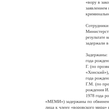
«вору в зак
заявлением 
криминальн
Сотрудники
Министерств
результате 
задержали в
Задержаны: 
года рожден
Г. (по проз
«Хонский»),
года рожден
Г.М. (по пр
рождения И.
1978 года р
«МЕМИ») задержаны по обвинени
лица к члену «воровского мира» 