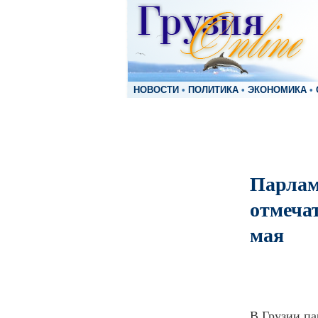
НОВОСТИ
•
ПОЛИТИКА
•
ЭКОНОМИКА
•
Парлам
отмеча
мая
В Грузии па