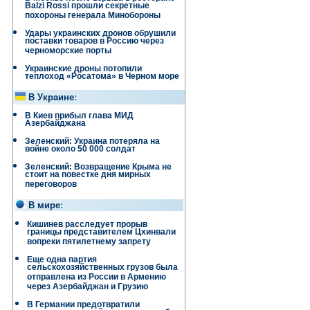
Balzi Rossi прошли секретные
похороны генерала Минобороны
Удары украинских дронов обрушили
поставки товаров в Россию через
черноморские порты
Украинские дроны потопили
теплоход «Росатома» в Черном море
В Украине
:
В Киев прибыл глава МИД
Азербайджана
Зеленский: Украина потеряла на
войне около 50 000 солдат
Зеленский: Возвращение Крыма не
стоит на повестке дня мирных
переговоров
В мире
:
Кишинев расследует прорыв
границы представителем Цхинвали
вопреки пятилетнему запрету
и
Еще одна партия
сельскохозяйственных грузов была
отправлена ​​из России в Армению
через Азербайджан и Грузию
В Германии предотвратили