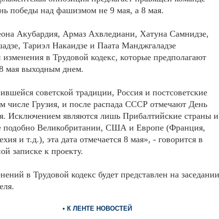
нь победы над фашизмом не 9 мая, а 8 мая.
она Акубардия, Армаз Ахвледиани, Хатуна Самнидзе,
адзе, Тариэл Накаидзе и Паата Манджгаладзе
 изменения в Трудовой кодекс, которые предполагают
8 мая выходным днем.
ившейся советской традиции, Россия и постсоветские
ом числе Грузия, и после распада СССР отмечают День
ая. Исключением являются лишь Прибалтийские страны и
де подобно Великобритании, США и Европе (Франция,
хия и т.д.), эта дата отмечается 8 мая», - говорится в
ой записке к проекту.
нений в Трудовой кодекс будет представлен на заседани
еля.
• К ЛЕНТЕ НОВОСТЕЙ