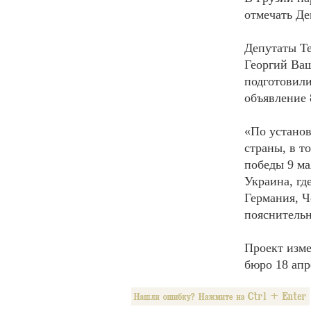
отмечать Де
Депутаты Те
Георгий Ваш
подготовили
объявление 
«По установ
страны, в т
победы 9 м
Украина, г
Германия, Че
пояснительн
Проект изме
бюро 18 апр