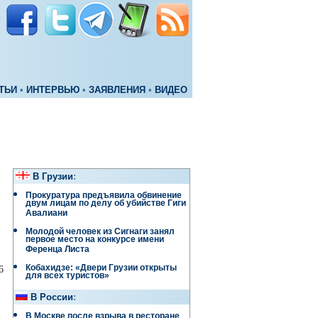
ТЬИ
•
ИНТЕРВЬЮ
•
ЗАЯВЛЕНИЯ
•
ВИДЕО
В Грузии
:
Прокуратура предъявила обвинение
двум лицам по делу об убийстве Гиги
Авалиани
Молодой человек из Сигнаги занял
первое место на конкурсе имени
Ференца Листа
Кобахидзе: «Двери Грузии открыты
6
для всех туристов»
В России
:
В Москве после взрыва в ресторане