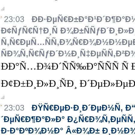
23:03
ÐÐ·ÐµÑ€Ð±Ð°Ð¹Ð´Ð¶Ð°Ð½
Ð¢ÑƒÑ€Ñ†Ð¸Ñ Ð¾Ð±ÑÑƒÐ´Ð¸Ð»Ð¸
Ñ‚Ñ€ÐµÑ…ÑÑ‚Ð¾Ñ€Ð¾Ð½Ð½Ðµ
ÑÐ¾Ñ‚Ñ€ÑƒÐ´Ð½Ð¸Ñ‡ÐµÑÑ‚Ð²Ð
ÐÐ°Ñ…Ð¾Ð´ÑÑ‰Ð°ÑÑÑ Ñ
Ð¢Ð±Ð¸Ð»Ð¸ÑÐ¸ Ð´ÐµÐ»ÐµÐ³
23:03
ÐŸÑ€ÐµÐ·Ð¸Ð´ÐµÐ½Ñ‚ Ð
´ÐµÑ€Ð¶Ð°Ð»Ð° Ð¿Ñ€Ð¾Ñ‚ÐµÑÑ
Ð·Ð°ÐºÐ¾Ð½Ð° Â«Ð¾Ð± Ð¸Ð½Ð