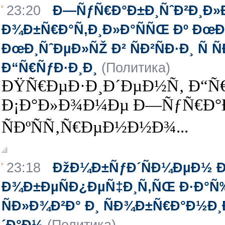
23:20
Ð—ÑƒÑ€Ð°Ð±Ð¸ÑˆÐ²Ð¸Ð»Ð
Ð¾Ð±Ñ€Ð°Ñ‚Ð¸Ð»Ð°ÑÑŒ Ðº Ðœ
ÐœÐ¸ÑˆÐµÐ»ÑŽ Ð² ÑÐ²ÑÐ·Ð¸ Ñ Ñ
Ð“Ñ€ÑƒÐ·Ð¸Ð¸
(Политика)
ÐŸÑ€ÐµÐ·Ð¸Ð´ÐµÐ½Ñ‚ Ð“Ñ€
Ð¡Ð°Ð»Ð¾Ð¼Ðµ Ð—ÑƒÑ€Ð°Ð
ÑÐºÑÑ‚Ñ€ÐµÐ½Ð½Ð¾...
23:18
ÐžÐ¼Ð±ÑƒÐ´ÑÐ¼ÐµÐ½ Ð
Ð¾Ð±ÐµÑÐ¿ÐµÑ‡Ð¸Ñ‚ÑŒ Ð·Ð°Ñ‰
ÑÐ»Ð¾Ð²Ð° Ð¸ ÑÐ¾Ð±Ñ€Ð°Ð½Ð¸