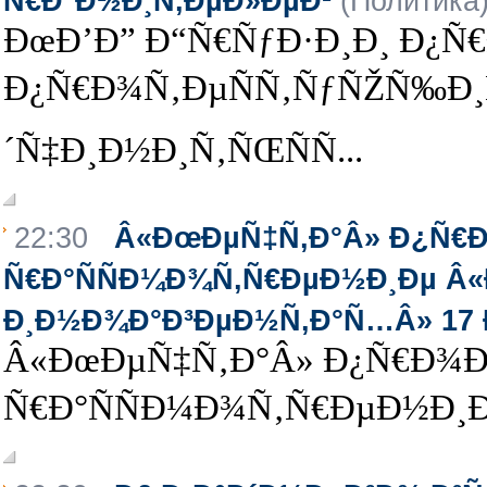
Ñ€Ð°Ð½Ð¸Ñ‚ÐµÐ»ÐµÐ¹
(Политика
ÐœÐ’Ð” Ð“Ñ€ÑƒÐ·Ð¸Ð¸ Ð¿Ñ€
Ð¿Ñ€Ð¾Ñ‚ÐµÑÑ‚ÑƒÑŽÑ‰Ð
´Ñ‡Ð¸Ð½Ð¸Ñ‚ÑŒÑÑ...
22:30
Â«ÐœÐµÑ‡Ñ‚Ð°Â» Ð¿Ñ€
Ñ€Ð°ÑÑÐ¼Ð¾Ñ‚Ñ€ÐµÐ½Ð¸Ðµ Â
Ð¸Ð½Ð¾Ð°Ð³ÐµÐ½Ñ‚Ð°Ñ…Â» 17 
Â«ÐœÐµÑ‡Ñ‚Ð°Â» Ð¿Ñ€Ð¾Ð
Ñ€Ð°ÑÑÐ¼Ð¾Ñ‚Ñ€ÐµÐ½Ð¸Ð