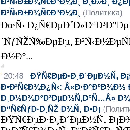
Ð²Ñ‹Ð±Ð¾Ñ€Ð°Ð¼Ð¸ Ð¸Ð»Ð¸ Ð¿Ð
Ð²Ñ‹Ð±Ð¾Ñ€Ð°Ð¼Ð¸
(Политика)
ÐœÑ‹ Ð¿Ñ€ÐµÐ´Ð»Ð°Ð³Ð°Ðµ
´ÑƒÑŽÑ‰ÐµÐµ, Ð²Ñ‹Ð½ÐµÑ
Ð½Ð°...
20:48
ÐŸÑ€ÐµÐ·Ð¸Ð´ÐµÐ½Ñ‚ Ð
Ð•Ð²Ñ€Ð¾Ð¿Ñ‹: Â«Ð·Ð°ÐºÐ¾Ð½
Ð¸Ð½Ð¾Ð°Ð³ÐµÐ½Ñ‚Ð°Ñ…Â» Ð¾Ñ
Ð“Ñ€ÑƒÐ·Ð¸ÑŽ Ð¾Ñ‚ Ð•Ð¡
(Полит
ÐŸÑ€ÐµÐ·Ð¸Ð´ÐµÐ½Ñ‚ Ð¡Ð