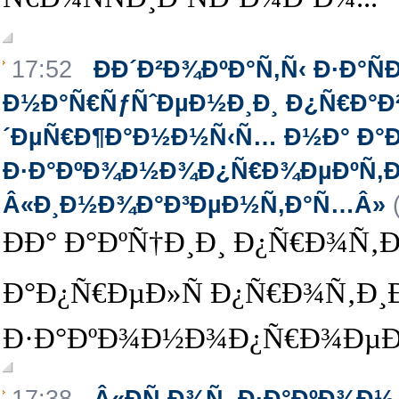
17:52
ÐÐ´Ð²Ð¾ÐºÐ°Ñ‚Ñ‹ Ð·Ð°Ñ
Ð½Ð°Ñ€ÑƒÑˆÐµÐ½Ð¸Ð¸ Ð¿Ñ€Ð°Ð²
´ÐµÑ€Ð¶Ð°Ð½Ð½Ñ‹Ñ… Ð½Ð° Ð°Ð
Ð·Ð°ÐºÐ¾Ð½Ð¾Ð¿Ñ€Ð¾ÐµÐºÑ‚Ð
Â«Ð¸Ð½Ð¾Ð°Ð³ÐµÐ½Ñ‚Ð°Ñ…Â»
ÐÐ° Ð°ÐºÑ†Ð¸Ð¸ Ð¿Ñ€Ð¾Ñ‚Ð
Ð°Ð¿Ñ€ÐµÐ»Ñ Ð¿Ñ€Ð¾Ñ‚Ð¸
Ð·Ð°ÐºÐ¾Ð½Ð¾Ð¿Ñ€Ð¾ÐµÐºÑ