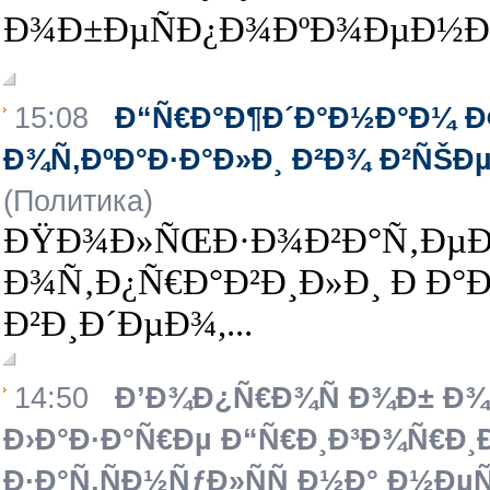
Ð¾Ð±ÐµÑÐ¿Ð¾ÐºÐ¾ÐµÐ½Ð½
15:08
Ð“Ñ€Ð°Ð¶Ð´Ð°Ð½Ð°Ð¼ Ð¢
Ð¾Ñ‚ÐºÐ°Ð·Ð°Ð»Ð¸ Ð²Ð¾ Ð²ÑŠÐµ
(Политика)
ÐŸÐ¾Ð»ÑŒÐ·Ð¾Ð²Ð°Ñ‚ÐµÐ
Ð¾Ñ‚Ð¿Ñ€Ð°Ð²Ð¸Ð»Ð¸ Ð Ð°
Ð²Ð¸Ð´ÐµÐ¾,...
14:50
Ð’Ð¾Ð¿Ñ€Ð¾Ñ Ð¾Ð± Ð¾
Ð›Ð°Ð·Ð°Ñ€Ðµ Ð“Ñ€Ð¸Ð³Ð¾Ñ€Ð¸Ð
Ð·Ð°Ñ‚ÑÐ½ÑƒÐ»ÑÑ Ð½Ð° Ð½Ð