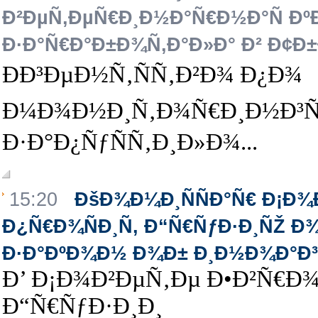
Ð²ÐµÑ‚ÐµÑ€Ð¸Ð½Ð°Ñ€Ð½Ð°Ñ Ðº
Ð·Ð°Ñ€Ð°Ð±Ð¾Ñ‚Ð°Ð»Ð° Ð² Ð¢Ð±
ÐÐ³ÐµÐ½Ñ‚ÑÑ‚Ð²Ð¾ Ð¿Ð¾
Ð¼Ð¾Ð½Ð¸Ñ‚Ð¾Ñ€Ð¸Ð½Ð³Ñ
Ð·Ð°Ð¿ÑƒÑÑ‚Ð¸Ð»Ð¾...
15:20
ÐšÐ¾Ð¼Ð¸ÑÑÐ°Ñ€ Ð¡Ð¾
Ð¿Ñ€Ð¾ÑÐ¸Ñ‚ Ð“Ñ€ÑƒÐ·Ð¸ÑŽ Ð
Ð·Ð°ÐºÐ¾Ð½ Ð¾Ð± Ð¸Ð½Ð¾Ð°Ð
Ð’ Ð¡Ð¾Ð²ÐµÑ‚Ðµ Ð•Ð²Ñ€Ð¾
Ð“Ñ€ÑƒÐ·Ð¸Ð¸