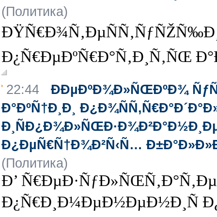
(Политика)
ÐŸÑ€Ð¾Ñ‚ÐµÑÑ‚ÑƒÑŽÑ‰Ð
Ð¿Ñ€ÐµÐºÑ€Ð°Ñ‚Ð¸Ñ‚ÑŒ Ð°Ðº
22:44
ÐÐµÐºÐ¾Ð»ÑŒÐºÐ¾ ÑƒÑ
Ð°ÐºÑ†Ð¸Ð¸ Ð¿Ð¾ÑÑ‚Ñ€Ð°Ð´Ð°Ð
Ð¸ÑÐ¿Ð¾Ð»ÑŒÐ·Ð¾Ð²Ð°Ð½Ð¸Ðµ
Ð¿ÐµÑ€Ñ†Ð¾Ð²Ñ‹Ñ… Ð±Ð°Ð»Ð»
(Политика)
Ð’ Ñ€ÐµÐ·ÑƒÐ»ÑŒÑ‚Ð°Ñ‚Ðµ
Ð¿Ñ€Ð¸Ð¼ÐµÐ½ÐµÐ½Ð¸Ñ 