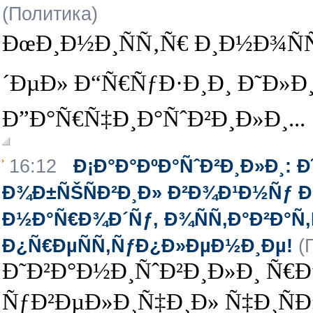
(Политика)
ÐœÐ¸Ð½Ð¸ÑÑ‚Ñ€ Ð¸Ð½Ð¾Ñ
´ÐµÐ» Ð“Ñ€ÑƒÐ·Ð¸Ð¸ Ð˜Ð»Ð¸
Ð”Ð°Ñ€Ñ‡Ð¸Ð°ÑˆÐ²Ð¸Ð»Ð¸...
16:12
Ð¡Ð°Ð°ÐºÐ°ÑˆÐ²Ð¸Ð»Ð¸: 
Ð¾Ð±ÑŠÑÐ²Ð¸Ð» Ð²Ð¾Ð¹Ð½Ñƒ 
Ð½Ð°Ñ€Ð¾Ð´Ñƒ, Ð¾ÑÑ‚Ð°Ð²Ð°Ñ‚
Ð¿Ñ€ÐµÑÑ‚ÑƒÐ¿Ð»ÐµÐ½Ð¸Ðµ!
(
Ð˜Ð²Ð°Ð½Ð¸ÑˆÐ²Ð¸Ð»Ð¸ Ñ€
ÑƒÐ²ÐµÐ»Ð¸Ñ‡Ð¸Ð» Ñ‡Ð¸Ñ