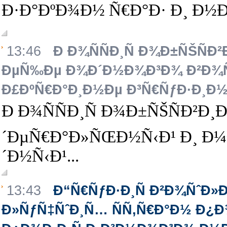
Ð·Ð°ÐºÐ¾Ð½ Ñ€Ð°Ð· Ð¸ Ð½Ð°
13:46
Ð Ð¾ÑÑÐ¸Ñ Ð¾Ð±ÑŠÑÐ²
ÐµÑ‰Ðµ Ð¾Ð´Ð½Ð¾Ð³Ð¾ Ð²Ð¾
Ð£ÐºÑ€Ð°Ð¸Ð½Ðµ Ð³Ñ€ÑƒÐ·Ð¸Ð
Ð Ð¾ÑÑÐ¸Ñ Ð¾Ð±ÑŠÑÐ²Ð¸
´ÐµÑ€Ð°Ð»ÑŒÐ½Ñ‹Ð¹ Ð¸ Ð
´Ð½Ñ‹Ð¹...
13:43
Ð“Ñ€ÑƒÐ·Ð¸Ñ Ð²Ð¾ÑˆÐ»Ð
Ð»ÑƒÑ‡ÑˆÐ¸Ñ… ÑÑ‚Ñ€Ð°Ð½ Ð¿Ð