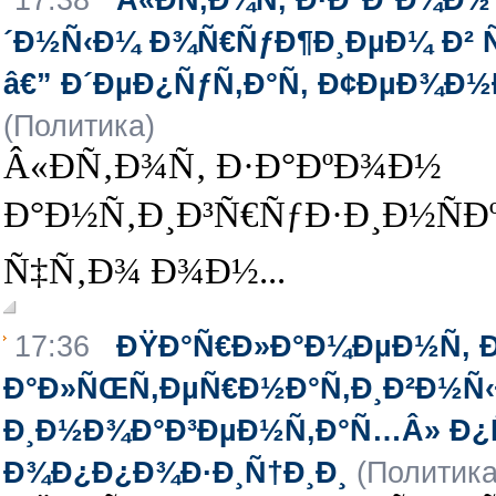
17:38
Â«Ð­Ñ‚Ð¾Ñ‚ Ð·Ð°ÐºÐ¾Ð½ 
´Ð½Ñ‹Ð¼ Ð¾Ñ€ÑƒÐ¶Ð¸ÐµÐ¼ Ð² Ñ
â€” Ð´ÐµÐ¿ÑƒÑ‚Ð°Ñ‚ Ð¢ÐµÐ¾Ð½Ð
(Политика)
Â«Ð­Ñ‚Ð¾Ñ‚ Ð·Ð°ÐºÐ¾Ð½
Ð°Ð½Ñ‚Ð¸Ð³Ñ€ÑƒÐ·Ð¸Ð½ÑÐ
Ñ‡Ñ‚Ð¾ Ð¾Ð½...
17:36
ÐŸÐ°Ñ€Ð»Ð°Ð¼ÐµÐ½Ñ‚ 
Ð°Ð»ÑŒÑ‚ÐµÑ€Ð½Ð°Ñ‚Ð¸Ð²Ð½Ñ‹
Ð¸Ð½Ð¾Ð°Ð³ÐµÐ½Ñ‚Ð°Ñ…Â» Ð¿
Ð¾Ð¿Ð¿Ð¾Ð·Ð¸Ñ†Ð¸Ð¸
(Политика