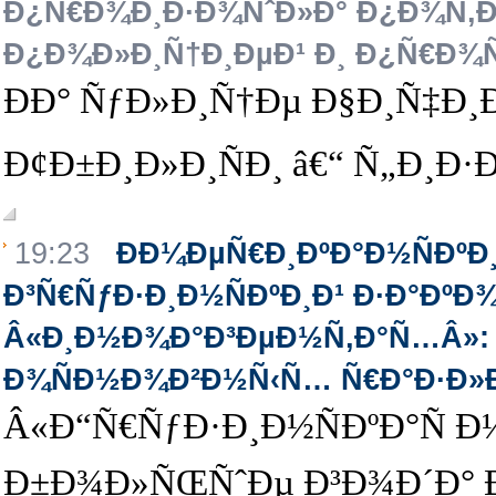
Ð¿Ñ€Ð¾Ð¸Ð·Ð¾ÑˆÐ»Ð° Ð¿Ð¾Ñ‚Ð
Ð¿Ð¾Ð»Ð¸Ñ†Ð¸ÐµÐ¹ Ð¸ Ð¿Ñ€Ð¾
ÐÐ° ÑƒÐ»Ð¸Ñ†Ðµ Ð§Ð¸Ñ‡Ð¸
Ð¢Ð±Ð¸Ð»Ð¸ÑÐ¸ â€“ Ñ„Ð¸Ð·Ð
19:23
ÐÐ¼ÐµÑ€Ð¸ÐºÐ°Ð½ÑÐºÐ
Ð³Ñ€ÑƒÐ·Ð¸Ð½ÑÐºÐ¸Ð¹ Ð·Ð°Ðº
Â«Ð¸Ð½Ð¾Ð°Ð³ÐµÐ½Ñ‚Ð°Ñ…Â»: 
Ð¾ÑÐ½Ð¾Ð²Ð½Ñ‹Ñ… Ñ€Ð°Ð·Ð»Ð
Â«Ð“Ñ€ÑƒÐ·Ð¸Ð½ÑÐºÐ°Ñ 
Ð±Ð¾Ð»ÑŒÑˆÐµ Ð³Ð¾Ð´Ð° Ð