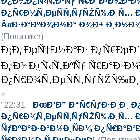
Ð¿Ð¾Ð¿Ñ‹Ñ‚ÐºÑƒ Ñ€Ð°Ð·Ð¾Ð³Ð
Ð¿Ñ€Ð¾Ñ‚ÐµÑÑ‚ÑƒÑŽÑ‰Ð¸Ñ… Ð
Â«Ð·Ð°ÐºÐ¾Ð½Ð° Ð¾Ð± Ð¸Ð½Ð
(Политика)
Ð¡Ð¿ÐµÑ†Ð½Ð°Ð· Ð¿Ñ€ÐµÐ´
Ð¿Ð¾Ð¿Ñ‹Ñ‚ÐºÑƒ Ñ€Ð°Ð·Ð
Ð¿Ñ€Ð¾Ñ‚ÐµÑÑ‚ÑƒÑŽÑ‰Ð¸
22:31
ÐœÐ’Ð” Ð“Ñ€ÑƒÐ·Ð¸Ð¸ Ð
Ð¿Ñ€Ð¾Ñ‚ÐµÑÑ‚ÑƒÑŽÑ‰Ð¸Ñ… Ð
ÑƒÐºÐ°Ð·Ð°Ð½Ð¸ÑÐ¼ Ð¿Ñ€Ð°Ð