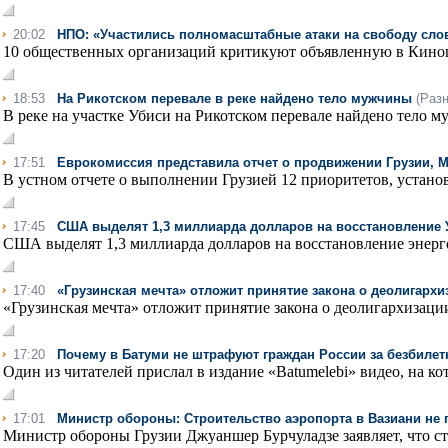
20:02
НПО: «Участились полномасштабные атаки на свободу сло
10 общественных организаций критикуют объявленную в Киноц
18:53
На Рикотском перевале в реке найдено тело мужчины
(Разн
В реке на участке Убиси на Рикотском перевале найдено тело 
17:51
Еврокомиссия представила отчет о продвижении Грузии, М
В устном отчете о выполнении Грузией 12 приоритетов, установ
17:45
США выделят 1,3 миллиарда долларов на восстановление
США выделят 1,3 миллиарда долларов на восстановление энерг
17:40
«Грузинская мечта» отложит принятие закона о деолигархи
«Грузинская мечта» отложит принятие закона о деолигархизации 
17:20
Почему в Батуми не штрафуют граждан России за безбиле
Один из читателей прислал в издание «Batumelebi» видео, на кот
17:01
Министр обороны: Строительство аэропорта в Вазиани не
Министр обороны Грузии Джуаншер Бурчуладзе заявляет, что стр