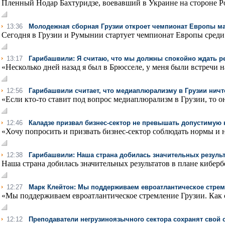
Пленный Нодар Бахтуридзе, воевавший в Украине на стороне Рос
13:36
Молодежная сборная Грузии откроет чемпионат Европы ма
Сегодня в Грузии и Румынии стартует чемпионат Европы среди 
13:17
Гарибашвили: Я считаю, что мы должны спокойно ждать 
«Несколько дней назад я был в Брюсселе, у меня были встречи н
12:56
Гарибашвили считает, что медиаплюрализму в Грузии ничт
«Если кто-то ставит под вопрос медиаплюрализм в Грузии, то о
12:46
Каладзе призвал бизнес-сектор не превышать допустимую
«Хочу попросить и призвать бизнес-сектор соблюдать нормы и 
12:38
Гарибашвили: Наша страна добилась значительных результ
Наша страна добилась значительных результатов в плане кибербез
12:27
Марк Клейтон: Мы поддерживаем евроатлантическое стре
«Мы поддерживаем евроатлантическое стремление Грузии. Как с
12:12
Преподаватели негрузиноязычного сектора сохранят свой 