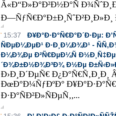
Â«Ð“Ð»Ð°Ð²Ð½Ð°Ñ Ð¾ÑˆÐ¸
Ð—ÑƒÑ€Ð°Ð±Ð¸ÑˆÐ²Ð¸Ð»Ð¸ Ð
15:37
Ð¥Ð°Ð·Ð°Ñ€Ð°Ð´Ð·Ðµ: Ð
ÑÐµÐ¼ÐµÐ¹ Ð·Ð¸Ð¼Ð¾Ð¹ - ÑÑ‚Ð
Ð¼Ð¾Ðµ Ð²Ñ€ÐµÐ¼Ñ Ð½Ð¸Ñ‡Ð
´Ð¾Ð±Ð½Ð¾Ð³Ð¾ Ð½Ðµ Ð±Ñ‹Ð
Ð›Ð¸Ð´ÐµÑ€ Ð¿Ð°Ñ€Ñ‚Ð¸Ð¸
ÐœÐ°Ð¼ÑƒÐºÐ° Ð¥Ð°Ð·Ð°Ñ€
Ð·Ð°ÑÐ²Ð»ÑÐµÑ‚,...