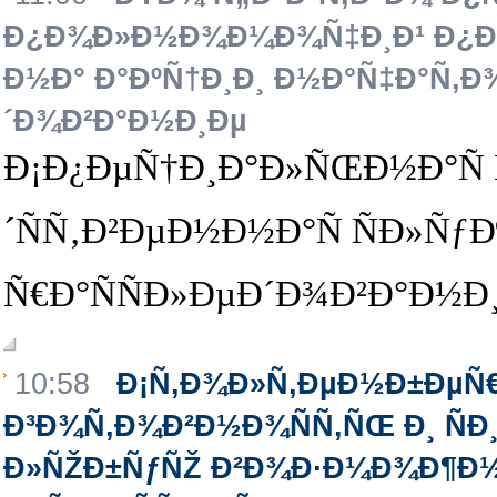
Ð¿Ð¾Ð»Ð½Ð¾Ð¼Ð¾Ñ‡Ð¸Ð¹ Ð¿Ð¾
Ð½Ð° Ð°ÐºÑ†Ð¸Ð¸ Ð½Ð°Ñ‡Ð°Ñ‚Ð¾
´Ð¾Ð²Ð°Ð½Ð¸Ðµ
Ð¡Ð¿ÐµÑ†Ð¸Ð°Ð»ÑŒÐ½Ð°Ñ 
´ÑÑ‚Ð²ÐµÐ½Ð½Ð°Ñ ÑÐ»Ñƒ
Ñ€Ð°ÑÑÐ»ÐµÐ´Ð¾Ð²Ð°Ð½Ð¸Ð
10:58
Ð¡Ñ‚Ð¾Ð»Ñ‚ÐµÐ½Ð±ÐµÑ€Ð³
Ð³Ð¾Ñ‚Ð¾Ð²Ð½Ð¾ÑÑ‚ÑŒ Ð¸ ÑÐ
Ð»ÑŽÐ±ÑƒÑŽ Ð²Ð¾Ð·Ð¼Ð¾Ð¶Ð