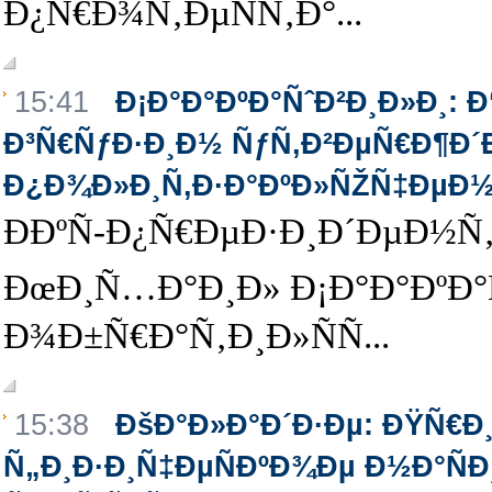
Ð¿Ñ€Ð¾Ñ‚ÐµÑÑ‚Ð°...
15:41
Ð¡Ð°Ð°ÐºÐ°ÑˆÐ²Ð¸Ð»Ð¸:
Ð³Ñ€ÑƒÐ·Ð¸Ð½ ÑƒÑ‚Ð²ÐµÑ€Ð¶Ð´Ð
Ð¿Ð¾Ð»Ð¸Ñ‚Ð·Ð°ÐºÐ»ÑŽÑ‡ÐµÐ
Ð­ÐºÑ-Ð¿Ñ€ÐµÐ·Ð¸Ð´ÐµÐ½Ñ
ÐœÐ¸Ñ…Ð°Ð¸Ð» Ð¡Ð°Ð°ÐºÐ°
Ð¾Ð±Ñ€Ð°Ñ‚Ð¸Ð»ÑÑ...
15:38
ÐšÐ°Ð»Ð°Ð´Ð·Ðµ: ÐŸÑ€
Ñ„Ð¸Ð·Ð¸Ñ‡ÐµÑÐºÐ¾Ðµ Ð½Ð°ÑÐ