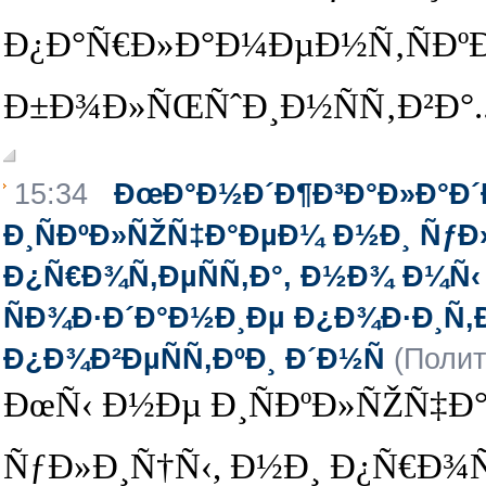
Ð¿Ð°Ñ€Ð»Ð°Ð¼ÐµÐ½Ñ‚ÑÐº
Ð±Ð¾Ð»ÑŒÑˆÐ¸Ð½ÑÑ‚Ð²Ð°..
15:34
ÐœÐ°Ð½Ð´Ð¶Ð³Ð°Ð»Ð°Ð´
Ð¸ÑÐºÐ»ÑŽÑ‡Ð°ÐµÐ¼ Ð½Ð¸ ÑƒÐ»
Ð¿Ñ€Ð¾Ñ‚ÐµÑÑ‚Ð°, Ð½Ð¾ Ð¼Ñ
ÑÐ¾Ð·Ð´Ð°Ð½Ð¸Ðµ Ð¿Ð¾Ð·Ð¸Ñ‚
Ð¿Ð¾Ð²ÐµÑÑ‚ÐºÐ¸ Ð´Ð½Ñ
(Полит
ÐœÑ‹ Ð½Ðµ Ð¸ÑÐºÐ»ÑŽÑ‡Ð
ÑƒÐ»Ð¸Ñ†Ñ‹, Ð½Ð¸ Ð¿Ñ€Ð¾Ñ