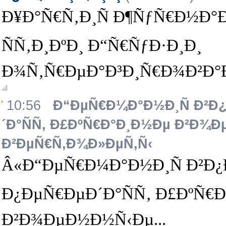
Ð¥Ð°Ñ€Ñ‚Ð¸Ñ Ð¶ÑƒÑ€Ð½Ð°Ð
ÑÑ‚Ð¸ÐºÐ¸ Ð“Ñ€ÑƒÐ·Ð¸Ð¸
Ð¾Ñ‚Ñ€ÐµÐ°Ð³Ð¸Ñ€Ð¾Ð²Ð°Ð»
10:56
Ð“ÐµÑ€Ð¼Ð°Ð½Ð¸Ñ Ð²Ð
´Ð°ÑÑ‚ Ð£ÐºÑ€Ð°Ð¸Ð½Ðµ Ð²Ð¾
Ð²ÐµÑ€Ñ‚Ð¾Ð»ÐµÑ‚Ñ‹
Â«Ð“ÐµÑ€Ð¼Ð°Ð½Ð¸Ñ Ð²Ð¿
Ð¿ÐµÑ€ÐµÐ´Ð°ÑÑ‚ Ð£ÐºÑ€
Ð²Ð¾ÐµÐ½Ð½Ñ‹Ðµ...