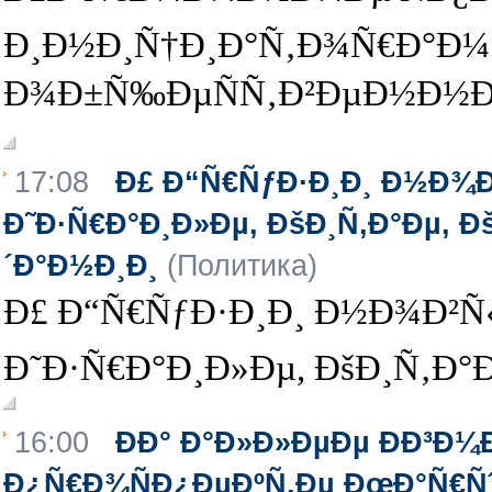
Ð¸Ð½Ð¸Ñ†Ð¸Ð°Ñ‚Ð¾Ñ€Ð°Ð¼
Ð¾Ð±Ñ‰ÐµÑÑ‚Ð²ÐµÐ½Ð½Ð¾
17:08
Ð£ Ð“Ñ€ÑƒÐ·Ð¸Ð¸ Ð½Ð¾Ð
Ð˜Ð·Ñ€Ð°Ð¸Ð»Ðµ, ÐšÐ¸Ñ‚Ð°Ðµ, 
´Ð°Ð½Ð¸Ð¸
(Политика)
Ð£ Ð“Ñ€ÑƒÐ·Ð¸Ð¸ Ð½Ð¾Ð²Ñ‹
Ð˜Ð·Ñ€Ð°Ð¸Ð»Ðµ, ÐšÐ¸Ñ‚Ð°Ð
16:00
ÐÐ° Ð°Ð»Ð»ÐµÐµ ÐÐ³Ð
Ð¿Ñ€Ð¾ÑÐ¿ÐµÐºÑ‚Ðµ ÐœÐ°Ñ€Ñ