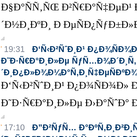
Ð§Ð°ÑÑ‚ÑŒ Ð²Ñ€Ð°Ñ‡ÐµÐ¹ 
´Ð½Ð¸ÐºÐ¸ Ð ÐµÑÐ¿ÑƒÐ±Ð»Ð
19:31
Ð‘Ñ‹Ð²ÑˆÐ¸Ð¹ Ð¿Ð¾ÑÐ¾Ð
Ð˜Ð·Ñ€Ð°Ð¸Ð»Ðµ ÑƒÑ…Ð¾Ð´Ð¸Ñ‚ 
´Ð¸Ð¿Ð»Ð¾Ð¼Ð°Ñ‚Ð¸Ñ‡ÐµÑÐºÐ¾
Ð‘Ñ‹Ð²ÑˆÐ¸Ð¹ Ð¿Ð¾ÑÐ¾Ð» Ð
Ð˜Ð·Ñ€Ð°Ð¸Ð»Ðµ Ð›Ð°ÑˆÐ° Ð
17:10
Ð”Ð²ÑƒÑ… Ð°ÐºÑ‚Ð¸Ð²Ð¸Ñ