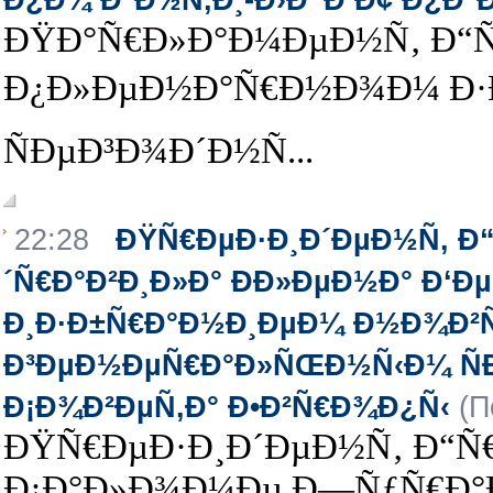
Ð¿Ð¾ Ð°Ð½Ñ‚Ð¸-Ð›Ð“Ð‘Ð¢ Ð¿Ð°
ÐŸÐ°Ñ€Ð»Ð°Ð¼ÐµÐ½Ñ‚ Ð“Ñ
Ð¿Ð»ÐµÐ½Ð°Ñ€Ð½Ð¾Ð¼ Ð·Ð
ÑÐµÐ³Ð¾Ð´Ð½Ñ...
22:28
ÐŸÑ€ÐµÐ·Ð¸Ð´ÐµÐ½Ñ‚ Ð
´Ñ€Ð°Ð²Ð¸Ð»Ð° ÐÐ»ÐµÐ½Ð° Ð‘ÐµÑ
Ð¸Ð·Ð±Ñ€Ð°Ð½Ð¸ÐµÐ¼ Ð½Ð¾Ð²
Ð³ÐµÐ½ÐµÑ€Ð°Ð»ÑŒÐ½Ñ‹Ð¼ Ñ
Ð¡Ð¾Ð²ÐµÑ‚Ð° Ð•Ð²Ñ€Ð¾Ð¿Ñ‹
(П
ÐŸÑ€ÐµÐ·Ð¸Ð´ÐµÐ½Ñ‚ Ð“Ñ€
Ð¡Ð°Ð»Ð¾Ð¼Ðµ Ð—ÑƒÑ€Ð°Ð