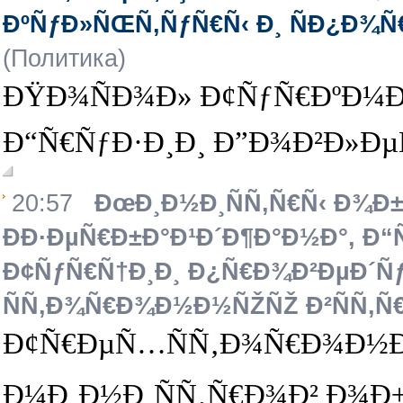
ÐºÑƒÐ»ÑŒÑ‚ÑƒÑ€Ñ‹ Ð¸ ÑÐ¿Ð¾Ñ€
(Политика)
ÐŸÐ¾ÑÐ¾Ð» Ð¢ÑƒÑ€ÐºÐ¼Ð
Ð“Ñ€ÑƒÐ·Ð¸Ð¸ Ð”Ð¾Ð²Ð»ÐµÑ
20:57
ÐœÐ¸Ð½Ð¸ÑÑ‚Ñ€Ñ‹ Ð¾
ÐÐ·ÐµÑ€Ð±Ð°Ð¹Ð´Ð¶Ð°Ð½Ð°, Ð“Ñ
Ð¢ÑƒÑ€Ñ†Ð¸Ð¸ Ð¿Ñ€Ð¾Ð²ÐµÐ´Ñ
ÑÑ‚Ð¾Ñ€Ð¾Ð½Ð½ÑŽÑŽ Ð²ÑÑ‚Ñ
Ð¢Ñ€ÐµÑ…ÑÑ‚Ð¾Ñ€Ð¾Ð½Ð½Ñ
Ð¼Ð¸Ð½Ð¸ÑÑ‚Ñ€Ð¾Ð² Ð¾Ð