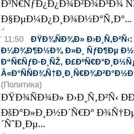
Ð³Ñ€ÑƒÐ¿Ð¿Ð¾Ð²Ð¾Ð³Ð¾ Ñ
Ð§ÐµÐ¼Ð¿Ð¸Ð¾Ð½Ð°Ñ‚Ð°...
11:50
ÐŸÐ¾ÑÐ¾Ð» Ð›Ð¸Ñ‚Ð²Ñ‹:
Ð¼Ð¾Ð¶Ð½Ð¾ Ð»Ð¸ ÑƒÐ¶Ðµ Ð½
Ð“Ñ€ÑƒÐ·Ð¸ÑŽ, Ð£ÐºÑ€Ð°Ð¸Ð½Ñ
Â«Ð°ÑÑÐ¾Ñ†Ð¸Ð¸Ñ€Ð¾Ð²Ð°Ð½
(Политика)
ÐŸÐ¾ÑÐ¾Ð» Ð›Ð¸Ñ‚Ð²Ñ‹ Ð
ÐšÐ°Ð»Ð¸Ð½Ð´Ñ€Ð° Ð¾Ñ†Ð
´ÑˆÐ¸Ðµ...