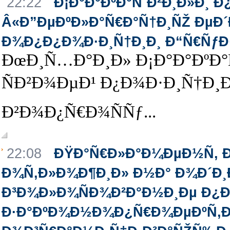
22:22
Ð¡Ð°Ð°ÐºÐ°ÑˆÐ²Ð¸Ð»Ð¸ 
Â«Ð”ÐµÐºÐ»Ð°Ñ€Ð°Ñ†Ð¸ÑŽ ÐµÐ´
Ð¾Ð¿Ð¿Ð¾Ð·Ð¸Ñ†Ð¸Ð¸ Ð“Ñ€ÑƒÐ·
ÐœÐ¸Ñ…Ð°Ð¸Ð» Ð¡Ð°Ð°ÐºÐ°
ÑÐ²Ð¾ÐµÐ¹ Ð¿Ð¾Ð·Ð¸Ñ†Ð¸
Ð²Ð¾Ð¿Ñ€Ð¾ÑÑƒ...
22:08
ÐŸÐ°Ñ€Ð»Ð°Ð¼ÐµÐ½Ñ‚ Ð
Ð¾Ñ‚Ð»Ð¾Ð¶Ð¸Ð» Ð½Ð° Ð¾Ð´Ð
Ð³Ð¾Ð»Ð¾ÑÐ¾Ð²Ð°Ð½Ð¸Ðµ Ð¿
Ð·Ð°ÐºÐ¾Ð½Ð¾Ð¿Ñ€Ð¾ÐµÐºÑ‚Ð