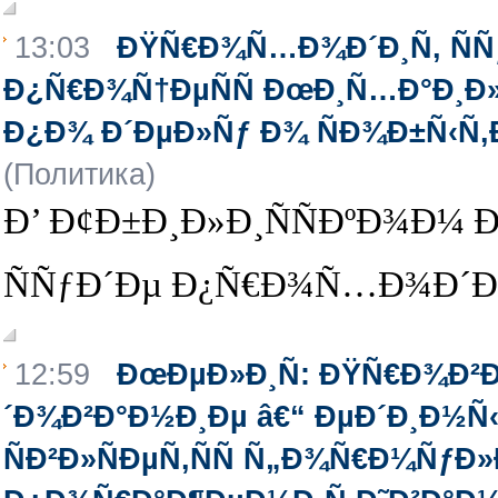
13:03
ÐŸÑ€Ð¾Ñ…Ð¾Ð´Ð¸Ñ‚ ÑÑ
Ð¿Ñ€Ð¾Ñ†ÐµÑÑ ÐœÐ¸Ñ…Ð°Ð¸Ð»Ð
Ð¿Ð¾ Ð´ÐµÐ»Ñƒ Ð¾ ÑÐ¾Ð±Ñ‹Ñ‚Ð
(Политика)
Ð’ Ð¢Ð±Ð¸Ð»Ð¸ÑÑÐºÐ¾Ð¼
ÑÑƒÐ´Ðµ Ð¿Ñ€Ð¾Ñ…Ð¾Ð´Ð¸Ñ
12:59
ÐœÐµÐ»Ð¸Ñ: ÐŸÑ€Ð¾Ð²Ð
´Ð¾Ð²Ð°Ð½Ð¸Ðµ â€“ ÐµÐ´Ð¸Ð½Ñ‹
ÑÐ²Ð»ÑÐµÑ‚ÑÑ Ñ„Ð¾Ñ€Ð¼ÑƒÐ