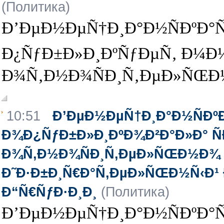
(Политика)
Ð’ÐµÐ½ÐµÑ†Ð¸Ð°Ð½ÑÐºÐ°Ñ
Ð¿ÑƒÐ±Ð»Ð¸ÐºÑƒÐµÑ‚ Ð¼Ð
Ð¾Ñ‚Ð½Ð¾ÑÐ¸Ñ‚ÐµÐ»ÑŒÐ½
10:51
Ð’ÐµÐ½ÐµÑ†Ð¸Ð°Ð½ÑÐºÐ°
Ð¾Ð¿ÑƒÐ±Ð»Ð¸ÐºÐ¾Ð²Ð°Ð»Ð° Ñ
Ð¾Ñ‚Ð½Ð¾ÑÐ¸Ñ‚ÐµÐ»ÑŒÐ½Ð¾ 
Ð˜Ð·Ð±Ð¸Ñ€Ð°Ñ‚ÐµÐ»ÑŒÐ½Ñ‹Ð¹ 
Ð“Ñ€ÑƒÐ·Ð¸Ð¸
(Политика)
Ð’ÐµÐ½ÐµÑ†Ð¸Ð°Ð½ÑÐºÐ°Ñ