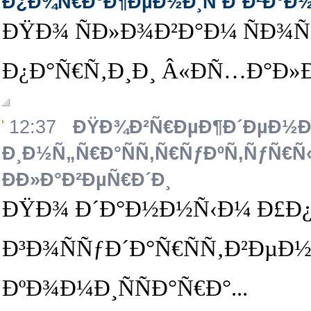
Ð¿Ð¾Ñ€Ð°Ð¶ÐµÐ½Ð¸Ñ Ð˜Ð²Ð°Ð½
ÐŸÐ¾ ÑÐ»Ð¾Ð²Ð°Ð¼ ÑÐ¾Ñ
Ð¿Ð°Ñ€Ñ‚Ð¸Ð¸ Â«ÐÑ…Ð°Ð»Ð¸Â
12:37
ÐŸÐ¾Ð²Ñ€ÐµÐ¶Ð´ÐµÐ½Ð°
Ð¸Ð½Ñ„Ñ€Ð°ÑÑ‚Ñ€ÑƒÐºÑ‚ÑƒÑ€Ñ
ÐÐ»Ð°Ð²ÐµÑ€Ð´Ð¸
ÐŸÐ¾ Ð´Ð°Ð½Ð½Ñ‹Ð¼ Ð£Ð¿
Ð³Ð¾ÑÑƒÐ´Ð°Ñ€ÑÑ‚Ð²Ðµ
ÐºÐ¾Ð¼Ð¸ÑÑÐ°Ñ€Ð°...