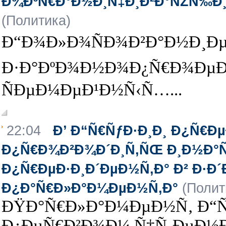
Ð¾Ð³Ñ€Ð°Ð½Ð¸Ñ‡Ð¸Ð²Ð°ÑŽÑ‰Ð¸
(Политика)
Ð“Ð¾Ð»Ð¾ÑÐ¾Ð²Ð°Ð½Ð¸Ðµ
Ð·Ð°ÐºÐ¾Ð½Ð¾Ð¿Ñ€Ð¾ÐµÐº
ÑÐµÐ¼ÐµÐ¹Ð½Ñ‹Ñ…...
22:04
Ð’ Ð“Ñ€ÑƒÐ·Ð¸Ð¸ Ð¿Ñ€Ð
Ð¿Ñ€Ð¾Ð²Ð¾Ð´Ð¸Ñ‚ÑŒ Ð¸Ð½Ð°Ñ
Ð¿Ñ€ÐµÐ·Ð¸Ð´ÐµÐ½Ñ‚Ð° Ð² Ð·Ð´
Ð¿Ð°Ñ€Ð»Ð°Ð¼ÐµÐ½Ñ‚Ð°
(Полит
ÐŸÐ°Ñ€Ð»Ð°Ð¼ÐµÐ½Ñ‚ Ð“Ñ€
Ð¿ÐµÑ€Ð²Ð¾Ð¼ Ñ‡Ñ‚ÐµÐ½Ð