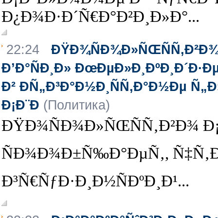
Ð¿Ð¾Ð·Ð´Ñ€Ð°Ð²Ð¸Ð»Ð°...
22:24
ÐŸÐ¾ÑÐ¾Ð»ÑŒÑÑ‚Ð²Ð¾ 
Ð’Ð°ÑÐ¸Ð» ÐœÐµÐ»Ð¸ÐºÐ¸Ð´Ð·Ðµ
Ð² ÐÑ„Ð³Ð°Ð½Ð¸ÑÑ‚Ð°Ð½Ðµ Ñ„Ð
Ð¡Ð¨Ð
(Политика)
ÐŸÐ¾ÑÐ¾Ð»ÑŒÑÑ‚Ð²Ð¾ Ð¡
ÑÐ¾Ð¾Ð±Ñ‰Ð°ÐµÑ‚, Ñ‡Ñ‚Ð
Ð³Ñ€ÑƒÐ·Ð¸Ð½ÑÐºÐ¸Ð¹...