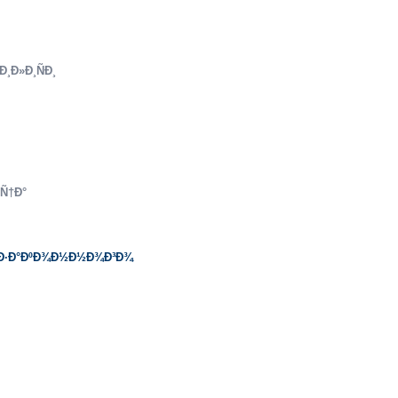
¸Ð»Ð¸ÑÐ¸
¸Ñ†Ð°
Ð½ÐµÐ·Ð°ÐºÐ¾Ð½Ð½Ð¾Ð³Ð¾