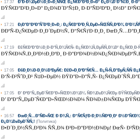
17:37
Ð˜Ð·Ð¼ÐµÐ½Ð¸Ð»Ð¸ÑÑŒ Ð¿Ñ€Ð°Ð²Ð¸Ð»Ð° Ð¿Ð¾Ð´Ð°Ñ‡Ð¸ Ð·Ð°Ñ
ÐŸÑ€Ð°Ð²Ð¸Ð»Ð° Ð¿Ð¾Ð´Ð°Ñ‡Ð¸ Ð·Ð°ÑÐ²ÐºÐ¸ Ð½Ð° Ð³Ñ€
17:21
Ð¡Ð°Ð°ÐºÐ°ÑˆÐ²Ð¸Ð»Ð¸: Ð¿Ñ€Ð°Ð²Ð¸Ñ‚ÐµÐ»ÑŒÑÑ‚Ð²Ð¾ Ð²Ð¾Ñ
Ð­ÐºÑ-Ð¿Ñ€ÐµÐ·Ð¸Ð´ÐµÐ½Ñ‚ Ð“Ñ€ÑƒÐ·Ð¸Ð¸ ÐœÐ¸Ñ…Ð°Ð¸
17:19
ÐžÑ€Ð³Ð°Ð½Ð¸Ð·Ð°Ñ‚Ð¾Ñ€Ñ‹ Ð¿Ñ€Ð¾Ñ‚ÐµÑÑ‚Ð¾Ð² Ð¿Ñ€Ð¸Ð·Ñ‹
ÐŸÑ€Ð¾Ñ‚Ð¸Ð²Ð½Ð¸ÐºÐ¸ Ð·Ð°ÐºÐ¾Ð½Ð¾Ð¿Ñ€Ð¾ÐµÐºÑ‚Ð°
17:05
ÐšÐ¸Ð½Ð·Ð¸Ð½Ð³ÐµÑ€: ÐžÐ»Ð¸Ð³Ð°Ñ€Ñ… Ð¿Ñ‹Ñ‚Ð°ÐµÑ‚ÑÑ Ð¿
Ð‘Ñ‹Ð²ÑˆÐ¸Ð¹ Ñ‡Ð»ÐµÐ½ ÐŸÐ°Ð»Ð°Ñ‚Ñ‹ Ð¿Ñ€ÐµÐ´ÑÑ‚Ð°Ð²
17:05
Ð’ ÐºÐ°Ñ„ÐµÐ´Ñ€Ð°Ð»ÑŒÐ½Ð¾Ð¼ ÑÐ¾Ð±Ð¾Ñ€Ðµ ÐŸÑ€ÐµÑÐ²
Ð’ ÐºÐ°Ñ„ÐµÐ´Ñ€Ð°Ð»ÑŒÐ½Ð¾Ð¼ ÑÐ¾Ð±Ð¾Ñ€Ðµ ÐŸÑ€ÐµÑ
16:57
ÐœÐ¸Ñ…Ð°ÑÐ»ÑŒ Ð Ð¾Ñ‚: Ð“Ñ€ÑƒÐ·Ð¸Ð½ÑÐºÐ¸Ð¹ Ð½Ð°Ñ€Ð¾Ð´
Ð¿Ð¾Ð±ÐµÐ´ÑÑ‚!
(Политика)
Ð•Ð´Ð¸Ð½ÑÑ‚Ð²Ð¾ ÑÑ‚Ð¾ Ð³Ð»Ð°Ð²Ð½Ð¾Ðµ! ÐœÑ‹ Ð²ÑÐ