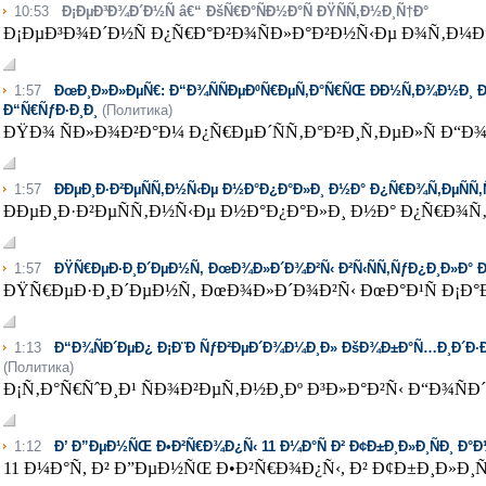
10:53
Ð¡ÐµÐ³Ð¾Ð´Ð½Ñ â€“ ÐšÑ€Ð°ÑÐ½Ð°Ñ ÐŸÑÑ‚Ð½Ð¸Ñ†Ð°
Ð¡ÐµÐ³Ð¾Ð´Ð½Ñ Ð¿Ñ€Ð°Ð²Ð¾ÑÐ»Ð°Ð²Ð½Ñ‹Ðµ Ð¾Ñ‚Ð¼Ðµ
1:57
ÐœÐ¸Ð»Ð»ÐµÑ€: Ð“Ð¾ÑÑÐµÐºÑ€ÐµÑ‚Ð°Ñ€ÑŒ Ð­Ð½Ñ‚Ð¾Ð½Ð¸ Ð‘
Ð“Ñ€ÑƒÐ·Ð¸Ð¸
(Политика)
ÐŸÐ¾ ÑÐ»Ð¾Ð²Ð°Ð¼ Ð¿Ñ€ÐµÐ´ÑÑ‚Ð°Ð²Ð¸Ñ‚ÐµÐ»Ñ Ð“Ð¾
1:57
ÐÐµÐ¸Ð·Ð²ÐµÑÑ‚Ð½Ñ‹Ðµ Ð½Ð°Ð¿Ð°Ð»Ð¸ Ð½Ð° Ð¿Ñ€Ð¾Ñ‚ÐµÑÑ
ÐÐµÐ¸Ð·Ð²ÐµÑÑ‚Ð½Ñ‹Ðµ Ð½Ð°Ð¿Ð°Ð»Ð¸ Ð½Ð° Ð¿Ñ€Ð¾Ñ
1:57
ÐŸÑ€ÐµÐ·Ð¸Ð´ÐµÐ½Ñ‚ ÐœÐ¾Ð»Ð´Ð¾Ð²Ñ‹ Ð²Ñ‹ÑÑ‚ÑƒÐ¿Ð¸Ð»Ð° Ð²
ÐŸÑ€ÐµÐ·Ð¸Ð´ÐµÐ½Ñ‚ ÐœÐ¾Ð»Ð´Ð¾Ð²Ñ‹ ÐœÐ°Ð¹Ñ Ð¡Ð°Ð½Ð
1:13
Ð“Ð¾ÑÐ´ÐµÐ¿ Ð¡Ð¨Ð ÑƒÐ²ÐµÐ´Ð¾Ð¼Ð¸Ð» ÐšÐ¾Ð±Ð°Ñ…Ð¸Ð´Ð·
(Политика)
Ð¡Ñ‚Ð°Ñ€ÑˆÐ¸Ð¹ ÑÐ¾Ð²ÐµÑ‚Ð½Ð¸Ðº Ð³Ð»Ð°Ð²Ñ‹ Ð“Ð¾ÑÐ
1:12
Ð’ Ð”ÐµÐ½ÑŒ Ð•Ð²Ñ€Ð¾Ð¿Ñ‹ 11 Ð¼Ð°Ñ Ð² Ð¢Ð±Ð¸Ð»Ð¸ÑÐ¸ Ð
11 Ð¼Ð°Ñ, Ð² Ð”ÐµÐ½ÑŒ Ð•Ð²Ñ€Ð¾Ð¿Ñ‹, Ð² Ð¢Ð±Ð¸Ð»Ð¸Ñ