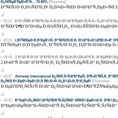
Ð¿Ñ€ÐµÐ´ÐµÐ»Ð°Ñ… 70-80%
(Политика)
Ð“Ñ€ÑƒÐ·Ð¸Ð½ÑÐºÐ¸Ð¹ Ð¿Ð¾Ð»ÑŒÐ·Ð¾Ð²Ð°Ñ‚ÐµÐ»ÑŒ Ð² 
20:22
Ð Ð¾ÑÑÐ¸Ð¹ÑÐºÐ¸Ðµ Â«Ð¸Ð½Ð¾Ð°Ð³ÐµÐ½Ñ‚Ñ‹Â» Ð¿Ð¾Ð´Ð´Ðµ
Ð“Ñ€Ð°Ð¶Ð´Ð°Ð½Ðµ Ð Ð¾ÑÑÐ¸Ð¸, Ð¾Ð±ÑŠÑÐ²Ð»ÐµÐ½Ð
20:15
ï¸ÐŸÑ€ÐµÐ·Ð¸Ð´ÐµÐ½Ñ‚ Ð“Ñ€ÑƒÐ·Ð¸Ð¸ Ð½Ð°Ð»Ð¾Ð¶Ð¸Ð»Ð° 
ÐŸÑ€ÐµÐ·Ð¸Ð´ÐµÐ½Ñ‚ Ð“Ñ€ÑƒÐ·Ð¸Ð¸ Ð¡Ð°Ð»Ð¾Ð¼Ðµ Ð—
19:09
2 Ð¼Ð°Ñ Ð½Ð° Ð°ÐºÑ†Ð¸Ð¸ Ñƒ Ð¿Ð»Ð¾Ñ‰Ð°Ð´Ð¸ Ð“ÐµÑ€Ð¾Ð
2 Ð¼Ð°Ñ Ð½Ð° Ð°ÐºÑ†Ð¸Ð¸ Ð¿Ñ€Ð¾Ñ‚ÐµÑÑ‚Ð° Ð¿Ñ€Ð¾Ñ‚
18:37
Amnesty International Ð¿Ñ€Ð¸Ð·Ñ‹Ð²Ð°ÐµÑ‚ Ð²Ð»Ð°ÑÑ‚Ð¸ Ð
Ð¿Ñ€Ð¸Ð¼ÐµÐ½ÐµÐ½Ð¸Ñ ÑÐ¸Ð»Ñ‹ Ð¿Ð¾Ð»Ð¸Ñ†Ð¸ÐµÐ¹
(Политика)
Ð ÐµÐ°Ð³Ð¸Ñ€ÑƒÑ Ð½Ð° Ð¿Ñ€Ð¾Ð´Ð¾Ð»Ð¶Ð°ÑŽÑ‰ÐµÐµÑ
18:31
Ð“ÐµÐ½Ð¿Ñ€Ð¾ÐºÑƒÑ€Ð°Ñ‚ÑƒÑ€Ð° ÐÑ€Ð¼ÐµÐ½Ð¸Ð¸ ÐºÐ¾Ð¿Ð
Ð“ÐµÐ½ÐµÑ€Ð°Ð»ÑŒÐ½Ð°Ñ Ð¿Ñ€Ð¾ÐºÑƒÑ€Ð°Ñ‚ÑƒÑ€Ð° Ð