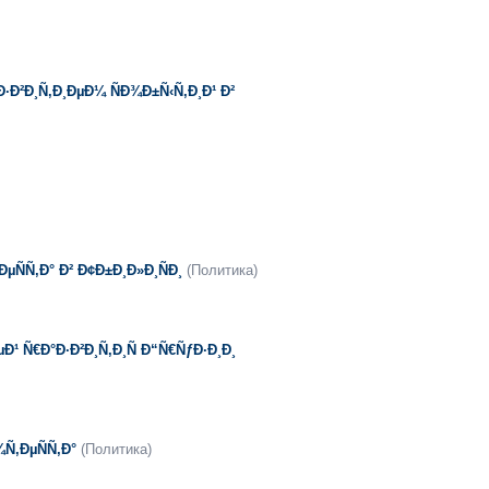
Ð²Ð¸Ñ‚Ð¸ÐµÐ¼ ÑÐ¾Ð±Ñ‹Ñ‚Ð¸Ð¹ Ð²
ÑÑ‚Ð° Ð² Ð¢Ð±Ð¸Ð»Ð¸ÑÐ¸
(Политика)
 Ñ€Ð°Ð·Ð²Ð¸Ñ‚Ð¸Ñ Ð“Ñ€ÑƒÐ·Ð¸Ð¸
Ñ‚ÐµÑÑ‚Ð°
(Политика)