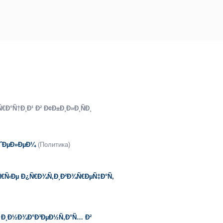
Ð°Ñ†Ð¸Ð¹ Ð² Ð¢Ð±Ð¸Ð»Ð¸ÑÐ¸
ÑˆÐµÐ»ÐµÐ¼
(Политика)
€Ñ‹Ðµ Ð¿Ñ€Ð¾Ñ‚Ð¸Ð²Ð¾Ñ€ÐµÑ‡Ð°Ñ‚
± Ð¸Ð½Ð¾Ð°Ð³ÐµÐ½Ñ‚Ð°Ñ… Ð²