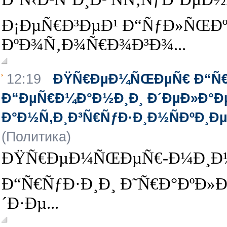
Ð¡ÐµÑ€Ð³ÐµÐ¹ Ð“ÑƒÐ»ÑŒÐº
ÐºÐ¾Ñ‚Ð¾Ñ€Ð¾Ð³Ð¾...
12:19
ÐŸÑ€ÐµÐ¼ÑŒÐµÑ€ Ð“Ñ€Ñ
Ð“ÐµÑ€Ð¼Ð°Ð½Ð¸Ð¸ Ð´ÐµÐ»Ð°Ð
Ð°Ð½Ñ‚Ð¸Ð³Ñ€ÑƒÐ·Ð¸Ð½ÑÐºÐ¸Ðµ
(Политика)
ÐŸÑ€ÐµÐ¼ÑŒÐµÑ€-Ð¼Ð¸Ð½
Ð“Ñ€ÑƒÐ·Ð¸Ð¸ Ð˜Ñ€Ð°ÐºÐ»
´Ð·Ðµ...