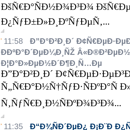
ÐšÑ€Ð°ÑÐ½Ð¾Ð³Ð¾ ÐšÑ€Ðµ
Ð¿ÑƒÐ±Ð»Ð¸ÐºÑƒÐµÑ‚...
11:58
Ð”Ð°Ð²Ð¸Ð´ Ð¢Ñ€ÐµÐ·Ðµ
ÐÐºÐ°Ð´ÐµÐ¼Ð¸ÑŽ Â«Ð®Ð²ÐµÐ½Ñ
Ð¦Ð°Ð»ÐµÐ½Ð´Ð¶Ð¸Ñ…Ðµ
Ð”Ð°Ð²Ð¸Ð´ Ð¢Ñ€ÐµÐ·ÐµÐ³Ð
Ñ„Ñ€Ð°Ð½Ñ†ÑƒÐ·ÑÐºÐ°Ñ 
Ñ‚ÑƒÑ€Ð¸Ð½ÑÐºÐ¾Ð³Ð¾...
11:35
Ð“Ð¾ÑÐ´ÐµÐ¿ Ð¡Ð¨Ð Ð¿Ñ