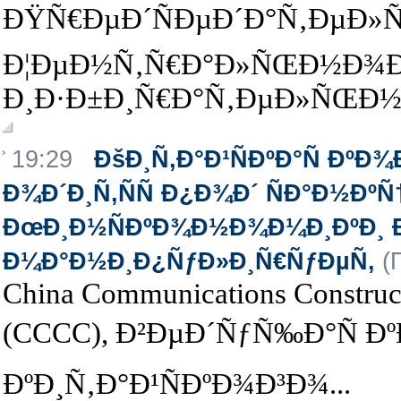
ÐŸÑ€ÐµÐ´ÑÐµÐ´Ð°Ñ‚ÐµÐ»
Ð¦ÐµÐ½Ñ‚Ñ€Ð°Ð»ÑŒÐ½Ð¾Ð
Ð¸Ð·Ð±Ð¸Ñ€Ð°Ñ‚ÐµÐ»ÑŒÐ½Ð
19:29
ÐšÐ¸Ñ‚Ð°Ð¹ÑÐºÐ°Ñ Ðº
Ð¾Ð´Ð¸Ñ‚ÑÑ Ð¿Ð¾Ð´ ÑÐ°Ð½ÐºÑ†
ÐœÐ¸Ð½ÑÐºÐ¾Ð½Ð¾Ð¼Ð¸ÐºÐ¸ Ð
Ð¼Ð°Ð½Ð¸Ð¿ÑƒÐ»Ð¸Ñ€ÑƒÐµÑ‚
(
China Communications Construc
(CCCC), Ð²ÐµÐ´ÑƒÑ‰Ð°Ñ Ð
ÐºÐ¸Ñ‚Ð°Ð¹ÑÐºÐ¾Ð³Ð¾...