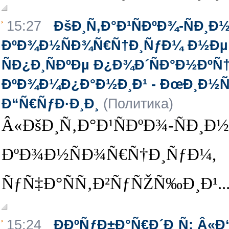
15:27
ÐšÐ¸Ñ‚Ð°Ð¹ÑÐºÐ¾-ÑÐ¸Ð
ÐºÐ¾Ð½ÑÐ¾Ñ€Ñ†Ð¸ÑƒÐ¼ Ð½Ðµ Ñ‡
ÑÐ¿Ð¸ÑÐºÐµ Ð¿Ð¾Ð´ÑÐ°Ð½Ð
ÐºÐ¾Ð¼Ð¿Ð°Ð½Ð¸Ð¹ - ÐœÐ¸Ð½
Ð“Ñ€ÑƒÐ·Ð¸Ð¸
(Политика)
Â«ÐšÐ¸Ñ‚Ð°Ð¹ÑÐºÐ¾-ÑÐ¸Ð½
ÐºÐ¾Ð½ÑÐ¾Ñ€Ñ†Ð¸ÑƒÐ¼,
ÑƒÑ‡Ð°ÑÑ‚Ð²ÑƒÑŽÑ‰Ð¸Ð¹..
15:24
ÐÐºÑƒÐ±Ð°Ñ€Ð´Ð¸Ñ: Â«Ð