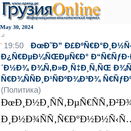
May 30, 2024
19:50
ÐœÐ˜Ð” Ð£ÐºÑ€Ð°Ð¸Ð½Ñ‹
Ð¿Ñ€ÐµÐ¼ÑŒÐµÑ€Ð° Ð“Ñ€ÑƒÐ·Ð
´Ð½Ð¾ Ð¾Ñ‚Ð»Ð¸Ñ‡Ð¸Ñ‚ÑŒ Ð¾Ñ‚
Ñ€Ð¾ÑÑÐ¸Ð¹ÑÐºÐ¾Ð³Ð¾ Ñ€ÑƒÐ
(Политика)
ÐœÐ¸Ð½Ð¸ÑÑ‚ÐµÑ€ÑÑ‚Ð²Ð
Ð¸Ð½Ð¾ÑÑ‚Ñ€Ð°Ð½Ð½Ñ‹Ñ