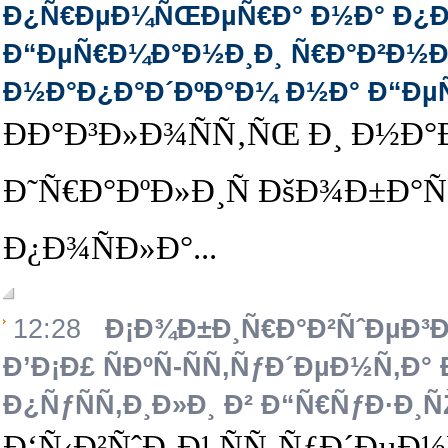
Ð¿Ñ€ÐµÐ¼ÑŒÐµÑ€Ð° Ð½Ð° Ð¿Ð
Ð“ÐµÑ€Ð¼Ð°Ð½Ð¸Ð¸ Ñ€Ð°Ð²Ð½
Ð½Ð°Ð¿Ð°Ð´ÐºÐ°Ð¼ Ð½Ð° Ð“Ð
ÐÐ°Ð³Ð»Ð¾ÑÑ‚ÑŒ Ð¸ Ð½Ð°
Ð˜Ñ€Ð°ÐºÐ»Ð¸Ñ ÐšÐ¾Ð±Ð°
Ð¿Ð¾ÑÐ»Ð°...
12:28
Ð¡Ð¾Ð±Ð¸Ñ€Ð°Ð²ÑˆÐµÐ³Ð
Ð’Ð¡Ð£ ÑÐºÑ-ÑÑ‚ÑƒÐ´ÐµÐ½Ñ‚Ð
Ð¿ÑƒÑÑ‚Ð¸Ð»Ð¸ Ð² Ð“Ñ€ÑƒÐ·Ð¸Ñ
Ð‘Ñ‹Ð²ÑˆÐ¸Ð¹ ÑÑ‚ÑƒÐ´ÐµÐ