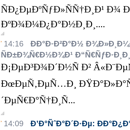
ÑÐ¿ÐµÐºÑƒÐ»ÑÑ†Ð¸Ð¹ Ð¾ Ð
ÐºÐ¾Ð¼Ð¿Ð°Ð½Ð¸Ð¸....
14:16
ÐÐ°Ð·Ð²Ð°Ð½ Ð¾Ð»Ð¸Ð¼Ð
ÑÐ±Ð¾Ñ€Ð½Ð¾Ð¹ Ð“Ñ€ÑƒÐ·Ð¸Ð
Ð¡ÐµÐ³Ð¾Ð´Ð½Ñ Ð² Â«Ð¨Ð
ÐœÐµÑ‚ÐµÑ…Ð¸ ÐŸÐ°Ð»Ð°Ñ
´ÐµÑ€Ð°Ñ†Ð¸Ñ...
14:09
Ð’Ð°ÑˆÐ°Ð´Ð·Ðµ: ÐÐ°Ð¿Ð