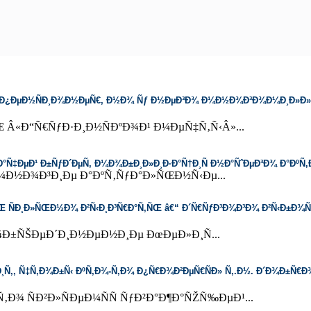
¸ Ð¿ÐµÐ½ÑÐ¸Ð¾Ð½ÐµÑ€, Ð½Ð¾ Ñƒ Ð½ÐµÐ³Ð¾ Ð¼Ð½Ð¾Ð³Ð¾Ð¼Ð¸Ð»Ð»
 Â«Ð“Ñ€ÑƒÐ·Ð¸Ð½ÑÐºÐ¾Ð¹ Ð¼ÐµÑ‡Ñ‚Ñ‹Â»...
´Ð°Ñ‡ÐµÐ¹ Ð±ÑƒÐ´ÐµÑ‚ Ð¼Ð¾Ð±Ð¸Ð»Ð¸Ð·Ð°Ñ†Ð¸Ñ Ð½Ð°ÑˆÐµÐ³Ð¾ Ð°ÐºÑ‚
Ð¼Ð½Ð¾Ð³Ð¸Ðµ Ð°ÐºÑ‚ÑƒÐ°Ð»ÑŒÐ½Ñ‹Ðµ...
 ÑÐ¸Ð»ÑŒÐ½Ð¾ Ð²Ñ‹Ð¸Ð³Ñ€Ð°Ñ‚ÑŒ â€“ Ð´Ñ€ÑƒÐ³Ð¾Ð³Ð¾ Ð²Ñ‹Ð±Ð¾Ñ€
¾Ð±ÑŠÐµÐ´Ð¸Ð½ÐµÐ½Ð¸Ðµ ÐœÐµÐ»Ð¸Ñ...
‚Ð¸Ñ‚, Ñ‡Ñ‚Ð¾Ð±Ñ‹ ÐºÑ‚Ð¾-Ñ‚Ð¾ Ð¿Ñ€Ð¾Ð²ÐµÑ€ÑÐ» Ñ‚.Ð½. Ð´Ð¾Ð±Ñ€
‚Ð¾ ÑÐ²Ð»ÑÐµÐ¼ÑÑ ÑƒÐ²Ð°Ð¶Ð°ÑŽÑ‰ÐµÐ¹...