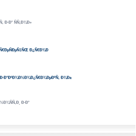
‚ Ð·Ð° ÑÑ‚Ð¾Ð»
Ð¿Ñ€ÐµÑÐµÑ‡ÑŒ Ð¿Ñ€Ð¾Ð
ÑŒ Ð·Ð°ÐºÐ¾Ð½Ð¾Ð¿Ñ€Ð¾ÐµÐºÑ‚ Ð¾Ð±
½Ð¾ÑÑ‚Ð¸ Ð·Ð°