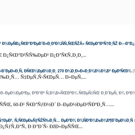
 Ð½ÐµÑÐ¿Ñ€Ð°Ð²ÐµÐ´Ð»Ð¸Ð²Ð¾ÑÑ‚ÑŒÑŽÂ» Ñ€ÐµÐ°ÐºÑ†Ð¸ÑŽ Ð—Ð°Ð¿
Ð¿Ñ€Ð°Ð²ÑÑ‰ÐµÐ¹ Ð¿Ð°Ñ€Ñ‚Ð¸Ð¸...
²Ñ‹Ð´ÐµÐ»Ð¸Ñ‚ ÐÑ€Ð¼ÐµÐ½Ð¸Ð¸ 270 Ð¼Ð¸Ð»Ð»Ð¸Ð¾Ð½Ð¾Ð² ÐµÐ²Ñ€Ð¾
(
Ñ‰Ð¸Ñ… Ñ‡ÐµÑ‚Ñ‹Ñ€ÐµÑ… Ð»ÐµÑ‚...
 Ð² Ð–ÐµÐ½ÐµÐ²Ðµ, ÐºÐ°Ðº Ñ‚Ð¾Ð»ÑŒÐºÐ¾ Ñ€ÐµÑ‡ÑŒ Ð¸Ð´ÐµÑ‚ Ð¾ Ð²Ð
ÑŒ, 60-Ð¹ Ñ€Ð°ÑƒÐ½Ð´ Ð–ÐµÐ½ÐµÐ²ÑÐºÐ¸Ñ…...
Ð½Ñ†ÐµÐ², Ñ‚Ñ€ÐµÐ±ÑƒÑŽÑ‰Ð¸Ñ… ÐµÐ³Ð¾ Ð¾ÑÐ²Ð¾Ð±Ð¾Ð¶Ð´ÐµÐ½Ð¸Ñ
Ð¿ÑƒÑ‚Ð°Ñ‚ Ð Ð°Ð´Ñ‹ ÐžÐ»ÐµÑÑŒ...