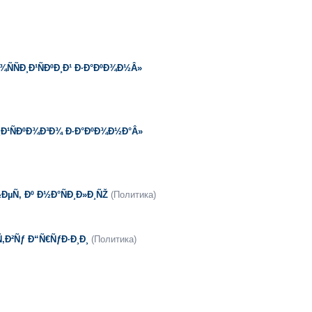
ÑÑÐ¸Ð¹ÑÐºÐ¸Ð¹ Ð·Ð°ÐºÐ¾Ð½Â»
Ð¸Ð¹ÑÐºÐ¾Ð³Ð¾ Ð·Ð°ÐºÐ¾Ð½Ð°Â»
ÐµÑ‚ Ðº Ð½Ð°ÑÐ¸Ð»Ð¸ÑŽ
(Политика)
Ð²Ñƒ Ð“Ñ€ÑƒÐ·Ð¸Ð¸
(Политика)