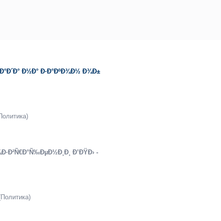
Ð°Ð´Ð° Ð½Ð° Ð·Ð°ÐºÐ¾Ð½ Ð¾Ð±
Политика)
¾Ð·Ð²Ñ€Ð°Ñ‰ÐµÐ½Ð¸Ð¸ Ð’ÐŸÐ› -
(Политика)