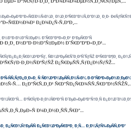
´ÐµÐ» Ð“Ñ€ÑƒÐ·Ð¸Ð¸ ÐºÐ¾Ð¼Ð¼ÐµÐ½Ñ‚Ð¸Ñ€ÑƒÐµÑ‚...
 Ð½ÐµÐ»ÐµÐ³Ð°Ð»ÑŒÐ½Ñ‹Ð¼Ð¸ Ð¼Ð¸Ð³Ñ€Ð°Ð½Ñ‚Ð°Ð¼Ð¸ Ð¸Ð· Ð¢ÑƒÑ€Ñ†Ð
Ð°Ð»ÑŒÐ½Ð¾Ð¹ Ð¿Ð¾Ð¿Ñ‹Ñ‚ÐºÐ¸...
¸ Ð½Ð°Ð·Ð½Ð°Ñ‡ÐµÐ½ Ð˜Ñ€Ð°ÐºÐ»Ð¸Ð¹ Ð‘ÐµÑ€Ð°Ñ
Ð·Ð¸Ð¸ Ð½Ð°Ð·Ð½Ð°Ñ‡ÐµÐ½ Ð˜Ñ€Ð°ÐºÐ»Ð¸Ð¹...
³Ñ€ÑƒÐ¿Ð¿Ð¸Ñ€Ð¾Ð²ÐºÑƒ, ÑÐ¾Ð²ÐµÑ€ÑˆÐ¸Ð²ÑˆÑƒÑŽ ÐºÑ€Ð°Ð¶Ð¸ Ð¿Ð¾Ñ‡
 Ð³Ñ€ÑƒÐ·Ð¸Ð½ÑÐºÑƒÑŽ Ð¿Ñ€ÐµÑÑ‚ÑƒÐ¿Ð½ÑƒÑŽ...
‹ÑÑ‚ÑƒÐ¿Ð¸Ð»Ð¸ Ñ ÑÐ¾Ð²Ð¼ÐµÑÑ‚Ð½Ñ‹Ð¼ Ð·Ð°ÑÐ²Ð»ÐµÐ½Ð¸ÐµÐ
½Ñ‹Ñ… Ð¿Ð°Ñ€Ñ‚Ð¸Ð¹ Ñ€Ð°ÑÐ¿Ñ€Ð¾ÑÑ‚Ñ€Ð°Ð½ÑÑŽÑ‚..
Ð²Ð¾Ñ€Ð°Ñ… Ð³Ñ€ÑƒÐ·Ð¸Ð½ÑÐºÐ°Ñ Ð´ÐµÐ»ÐµÐ³Ð°Ñ†Ð¸Ñ Ð¿Ð¾Ð´Ð½Ð¸Ð
Ñ‚Ð¸Ñ‚ÐµÐ»Ñ Ð¼Ð¸Ð½Ð¸ÑÑ‚Ñ€Ð°...
Ð»Ð¸ Ð¿Ñ€Ð¾Ñ†ÐµÑÑ Ð¿Ñ€Ð¾Ð²ÐµÑ€ÐºÐ¸ Ð¸Ñ… Ð¸Ð¼ÑƒÑ‰ÐµÑÑ‚Ð²Ð°