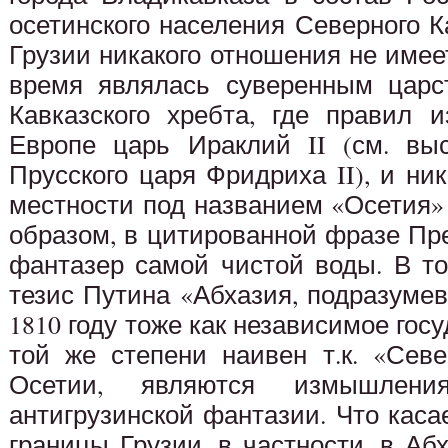
осетинского населения Северного Ка
Грузии никакого отношения не имеет
время являлась суверенным царс
Кавказского хребта, где правил 
Европе царь Ираклий II (см. вы
Прусского царя Фридриха II), и ни
местности под названием «Осетия»
образом, в цитированной фразе Пре
фантазер самой чистой воды. В т
тезис Путина «Абхазия, подразуме
1810 году тоже как независимое госу
той же степени наивен т.к. «Сев
Осетии, являются измышлени
антигрузинской фантазии. Что касае
границы Грузии, в частности, в Аб