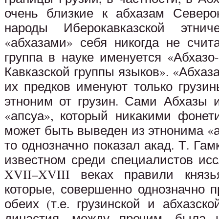
очень близкие к абхазам Северок
народы Иберокавказской этнич
«абхазами» себя никогда не счит
группа в науке именуется «Абхазо
Кавказской группы языков». «Абха
их предков именуют только грузин
этноним от грузин. Сами Абхазы 
«апсуа», который никакими фонет
может быть выведен из этнонима «а
то однозначно показал акад. Т. Га
известном среди специалистов исс
XVII–XVIII веках правили князь
которые, совершенно однозначно 
обеих (т.е. грузинской и абхазск
династия, между прочим, была и