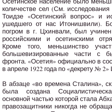
Осетинское население было меньш
количестве сел (См. исследования
Тоидзе «Осетинский вопрос» и и
ушедшего от нас Итонишвили). Б
погром в г. Цхинвали, был учинен
российскими и осетинскими отря
Кроме того, меньшинство учас
большевизированные части с быв
фронта. «Осетия» официально в со
в апреле 1922 года по «декрету № 2»
В абзаце «во времена Сталина», ск
была создана Социалистическа
основной частью которой стала Абха
правозащитники никогда не обраща