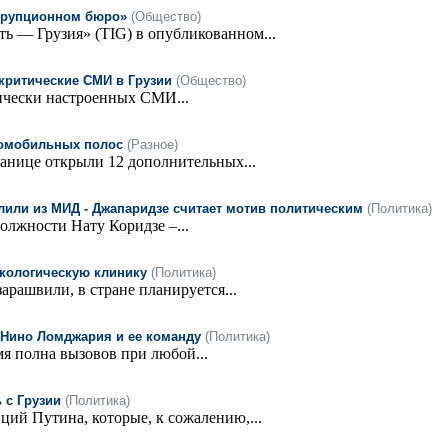
коррупционном бюро»
(Общество)
ь — Грузия» (TIG) в опубликованном...
а критические СМИ в Грузии
(Общество)
тически настроенных СМИ...
томобильных полос
(Разное)
анице открыли 12 дополнительных...
лили из МИД - Джапаридзе считает мотив политическим
(Политика)
олжности Нату Коридзе –...
нкологическую клинику
(Политика)
рашвили, в стране планируется...
т Нино Ломджария и ее команду
(Политика)
мя полна вызовов при любой...
 с Грузии
(Политика)
ий Путина, которые, к сожалению,...