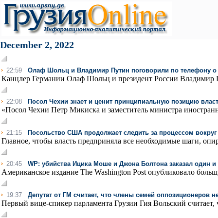
December 2, 2022
22:59
Олаф Шольц и Владимир Путин поговорили по телефону о 
Канцлер Германии Олаф Шольц и президент России Владимир Пу
22:08
Посол Чехии знает и ценит принципиальную позицию власт
«Посол Чехии Петр Микиска и заместитель министра иностранн
21:15
Посольство США продолжает следить за процессом вокруг
Главное, чтобы власть предприняла все необходимые шаги, опи
20:45
WP: убийства Ицика Моше и Джона Болтона заказал один и 
Американское издание The Washington Post опубликовало большу
19:37
Депутат от ГМ считает, что члены семей оппозиционеров н
Первый вице-спикер парламента Грузии Гия Вольский считает, ч