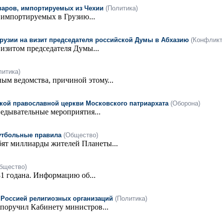
варов, импортируемых из Чехии
(Политика)
 импортируемых в Грузию...
рузии на визит председателя российской Думы в Абхазию
(Конфликт
изитом председателя Думы...
литика)
м ведомства, причиной этому...
кой православной церкви Московского патриархата
(Оборона)
едывательные мероприятия...
футбольные правила
(Общество)
бят миллиарды жителей Планеты...
бщество)
81 годана. Информацию об...
с Россией религиозных организаций
(Политика)
поручил Кабинету министров...