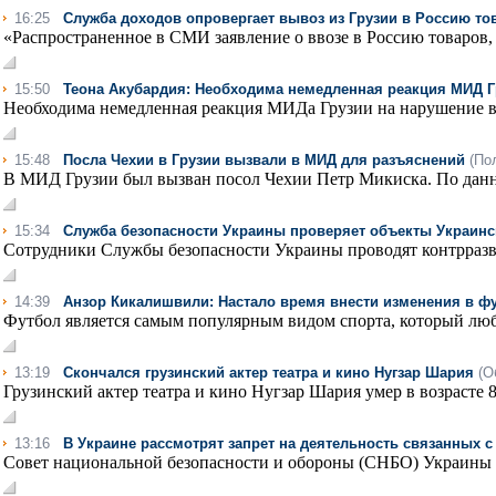
16:25
Служба доходов опровергает вывоз из Грузии в Россию то
«Распространенное в СМИ заявление о ввозе в Россию товаров,
15:50
Теона Акубардия: Необходима немедленная реакция МИД Г
Необходима немедленная реакция МИДа Грузии на нарушение в
15:48
Посла Чехии в Грузии вызвали в МИД для разъяснений
(По
В МИД Грузии был вызван посол Чехии Петр Микиска. По данны
15:34
Служба безопасности Украины проверяет объекты Украинс
Сотрудники Службы безопасности Украины проводят контрразв
14:39
Анзор Кикалишвили: Настало время внести изменения в 
Футбол является самым популярным видом спорта, который лю
13:19
Скончался грузинский актер театра и кино Нугзар Шария
(О
Грузинский актер театра и кино Нугзар Шария умер в возрасте 
13:16
В Украине рассмотрят запрет на деятельность связанных 
Совет национальной безопасности и обороны (СНБО) Украины 