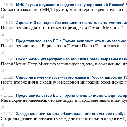
18:28
МИД Грузии осуждает поседение оккупированной Россией
Согласно заявлению МИД Грузии, министерство решительно осуж
18:26
Адвокат: Я не видел Саакашвили в таком плохом состоянии
По заявлению адвоката третьего президента Грузии Михаила С
18:13
Представительство ЕС в Грузии заявляет, что внимательн
По заявлению посла Евросоюза в Грузии Павла Герчинского, его
17:32
Посол Чехии утверждает, что его слова были вырваны из 
Посол Чехии Петр Микиска зафиксировал, что, к сожалению, пр
17:22
Спрос на изучение грузинского языка в России вырос на 1
После вторжения в Украину и массовой миграции российских гр
17:21
Представительство ЕС в Грузии очень активно следит за 
Мы искренне надеемся, что кандидат в Народные защитники буде
17:17
Заседание политсовета «Национального движения» пройдет
Я принял решение назначить заседание политсовета в офисе «Е