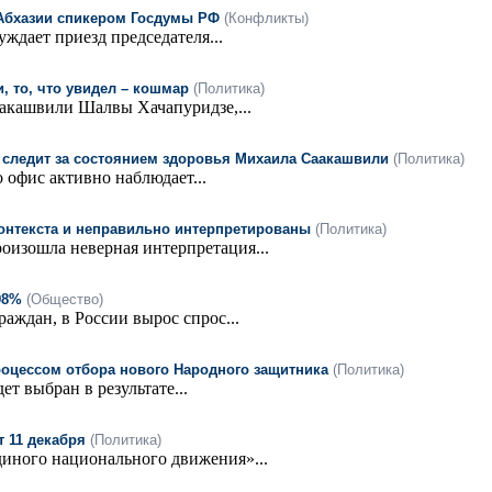
 Абхазии спикером Госдумы РФ
(Конфликты)
дает приезд председателя...
, то, что увидел – кошмар
(Политика)
аакашвили Шалвы Хачапуридзе,...
о следит за состоянием здоровья Михаила Саакашвили
(Политика)
 офис активно наблюдает...
контекста и неправильно интерпретированы
(Политика)
оизошла неверная интерпретация...
98%
(Общество)
аждан, в России вырос спрос...
процессом отбора нового Народного защитника
(Политика)
т выбран в результате...
 11 декабря
(Политика)
диного национального движения»...