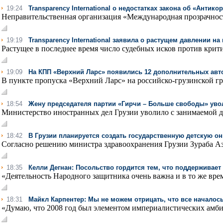
19:24
Transparency International о недостатках закона об «Анти
Неправительственная организация «Международная прозрачност
19:19
Transparency International заявила о растущем давлении н
Растущее в последнее время число судебных исков против кри
19:09
На КПП «Верхний Ларс» появились 12 дополнительных ав
В пункте пропуска «Верхний Ларс» на российско-грузинской гр
18:54
Жену председателя партии «Гирчи – Больше свободы» уво
Министерство иностранных дел Грузии уволило с занимаемой д
18:42
В Грузии планируется создать государственную детскую о
Согласно решению министра здравоохранения Грузии Зураба Аза
18:35
Келли Дегнан: Посольство гордится тем, что поддерживае
«Деятельность Народного защитника очень важна и в то же вре
18:31
Майкл Карпентер: Мы не можем отрицать, что все началось
«Думаю, что 2008 год был элементом империалистических амбиц