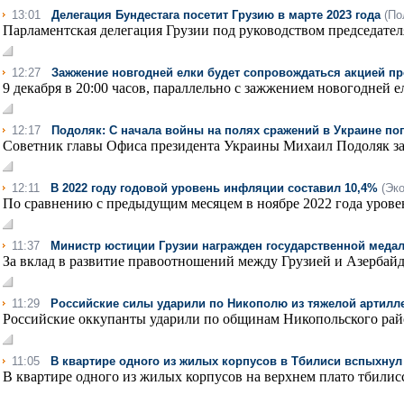
13:01
Делегация Бундестага посетит Грузию в марте 2023 года
(По
Парламентская делегация Грузии под руководством председате
12:27
Зажжение новгодней елки будет сопровождаться акцией пр
9 декабря в 20:00 часов, параллельно с зажжением новогодней е
12:17
Подоляк: С начала войны на полях сражений в Украине по
Советник главы Офиса президента Украины Михаил Подоляк заяв
12:11
В 2022 году годовой уровень инфляции составил 10,4%
(Эк
По сравнению с предыдущим месяцем в ноябре 2022 года уровен
11:37
Министр юстиции Грузии награжден государственной мед
За вклад в развитие правоотношений между Грузией и Азербай
11:29
Российские силы ударили по Никополю из тяжелой артилл
Российские оккупанты ударили по общинам Никопольского район
11:05
В квартире одного из жилых корпусов в Тбилиси вспыхнул
В квартире одного из жилых корпусов на верхнем плато тбилисс