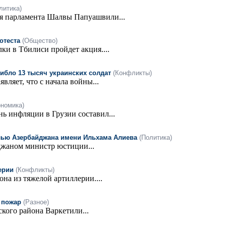
литика)
ля парламента Шалвы Папуашвили...
отеста
(Общество)
лки в Тбилиси пройдет акция....
гибло 13 тысяч украинских солдат
(Конфликты)
ляет, что с начала войны...
ономика)
ь инфляции в Грузии составил...
алью Азербайджана имени Ильхама Алиева
(Политика)
джаном министр юстиции...
ерии
(Конфликты)
а из тяжелой артиллерии....
 пожар
(Разное)
кого района Варкетили...