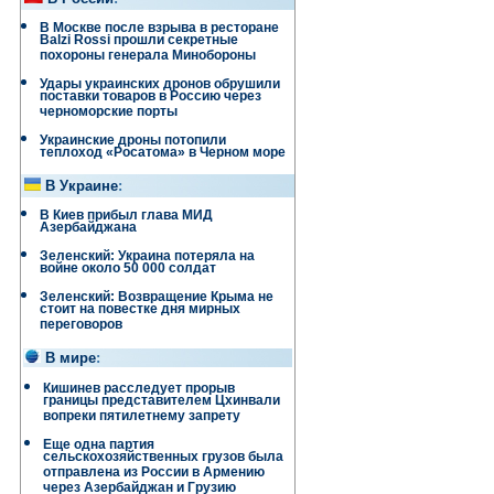
В Москве после взрыва в ресторане
Balzi Rossi прошли секретные
похороны генерала Минобороны
Удары украинских дронов обрушили
поставки товаров в Россию через
черноморские порты
Украинские дроны потопили
теплоход «Росатома» в Черном море
В Украине
:
В Киев прибыл глава МИД
Азербайджана
Зеленский: Украина потеряла на
войне около 50 000 солдат
Зеленский: Возвращение Крыма не
стоит на повестке дня мирных
переговоров
В мире
:
Кишинев расследует прорыв
границы представителем Цхинвали
вопреки пятилетнему запрету
Еще одна партия
сельскохозяйственных грузов была
отправлена ​​из России в Армению
через Азербайджан и Грузию