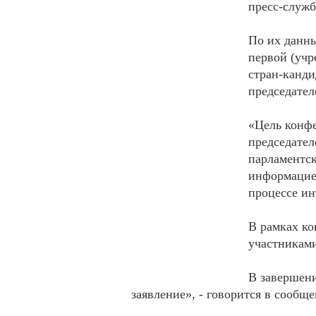
пресс-служб
По их данны
первой (учр
стран-канди
председател
«Цель конфе
председател
парламентск
информацие
процессе ин
В рамках к
участниками
В завершен
заявление», - говорится в сообщ