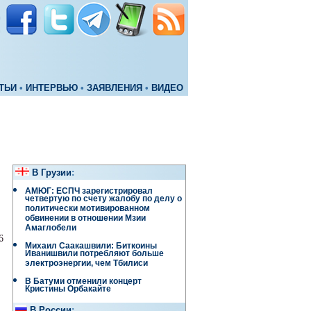
ТЬИ
•
ИНТЕРВЬЮ
•
ЗАЯВЛЕНИЯ
•
ВИДЕО
В Грузии
:
АМЮГ: ЕСПЧ зарегистрировал
четвертую по счету жалобу по делу о
политически мотивированном
обвинении в отношении Мзии
Амаглобели
6
Михаил Саакашвили: Биткоины
Иванишвили потребляют больше
электроэнергии, чем Тбилиси
В Батуми отменили концерт
Кристины Орбакайте
В России
: