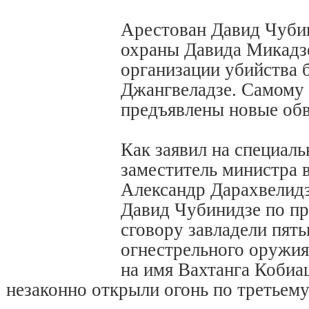
Арестован Давид Чубин
охраны Давида Микадзе
организации убийства 
Джангвеладзе. Самому
предъявлены новые обв
Как заявил на специал
заместитель министра 
Александр Дарахвелидз
Давид Чубинидзе по п
сговору завладели пят
огнестрельного оружия
на имя Вахтанга Кобиа
незаконно открыли огонь по третьему