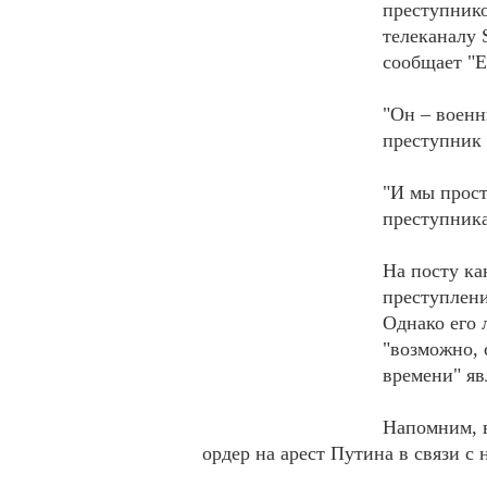
преступнико
телеканалу 
сообщает "Е
"Он – военн
преступник 
"И мы прост
преступника
На посту ка
преступлени
Однако его 
"возможно, 
времени" яв
Напомним, 
ордер на арест Путина в связи с