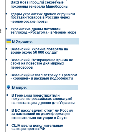
Balzi Rossi прошли секретные
похороны генерала Минобороны
Удары украинских дронов обрушили
поставки товаров в Россию через
черноморские порты
Украинские дроны потопили
й
теплоход «Росатома» в Черном море
В Украине
:
Зеленский: Украина потеряла на
войне около 50 000 солдат
Зеленский: Возвращение Крыма не
стоит на повестке дня мирных
переговоров
Зеленский назвал встречу с Трампом
«хорошей» и раскрыл подробности
В мире
:
В Германии предотвратили
покушение российских спецслужб
на поставщика дронов для Украины
В ЕС расследуют, стоит ли Россия
за кампанией по дезинформации
относительно ситуации в Сеуте
США ввели дополнительные
санкции против РФ