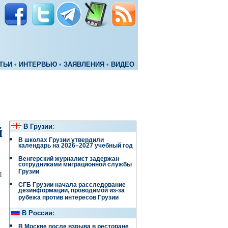
ТЬИ
•
ИНТЕРВЬЮ
•
ЗАЯВЛЕНИЯ
•
ВИДЕО
В Грузии
:
й
В школах Грузии утвердили
календарь на 2026–2027 учебный год
Венгерский журналист задержан
сотрудниками миграционной службы
Грузии
1
СГБ Грузии начала расследование
дезинформации, проводимой из-за
рубежа против интересов Грузии
В России
:
В Москве после взрыва в ресторане