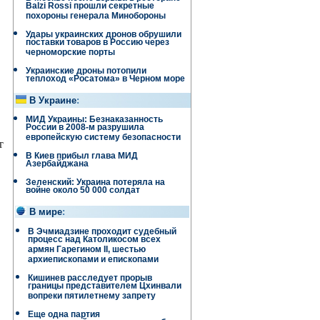
Balzi Rossi прошли секретные
похороны генерала Минобороны
Удары украинских дронов обрушили
поставки товаров в Россию через
черноморские порты
Украинские дроны потопили
теплоход «Росатома» в Черном море
В Украине
:
МИД Украины: Безнаказанность
России в 2008-м разрушила
европейскую систему безопасности
т
В Киев прибыл глава МИД
Азербайджана
Зеленский: Украина потеряла на
войне около 50 000 солдат
В мире
:
В Эчмиадзине проходит судебный
процесс над Католикосом всех
армян Гарегином II, шестью
архиепископами и епископами
Кишинев расследует прорыв
границы представителем Цхинвали
вопреки пятилетнему запрету
Еще одна партия