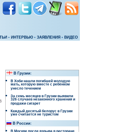
ТЬИ
•
ИНТЕРВЬЮ
•
ЗАЯВЛЕНИЯ
•
ВИДЕО
В Грузии
:
В Хоби нашли погибшей молодую
мать, которую вместе с ребёнком
унесло течением
За семь месяцев в Грузии выявили
326 случаев незаконного хранения и
3
продажи сигарет
Каждый десятый белорус в Грузии
уже считается не туристом
В России
:
В Москве после взрыва в ресторане