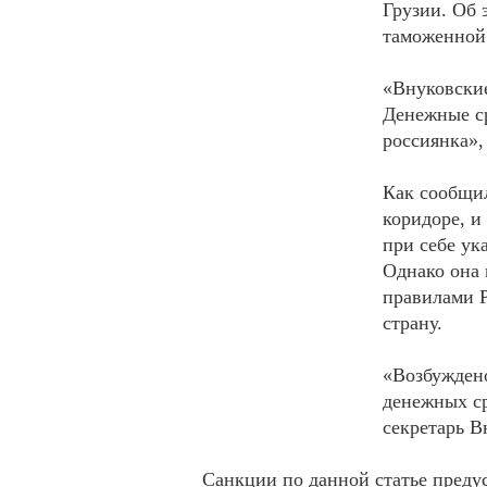
Грузии. Об 
таможенной
«Внуковские
Денежные ср
россиянка»,
Как сообщил
коридоре, и
при себе ук
Однако она 
правилами Р
страну.
«Возбуждено
денежных ср
секретарь В
Санкции по данной статье преду