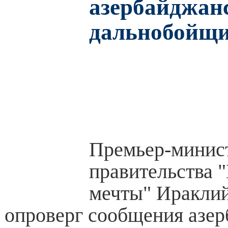
азербайджан
дальнобойщ
Премьер-минис
правительства 
мечты" Ираклий
опроверг сообщения азе