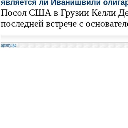
является ли Иванишвили олига
Посол США в Грузии Келли Дег
последней встрече с основател
apsny.ge