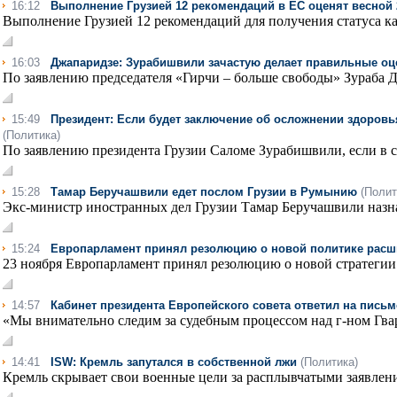
16:12
Выполнение Грузией 12 рекомендаций в ЕС оценят весной 
Выполнение Грузией 12 рекомендаций для получения статуса кан
16:03
Джапаридзе: Зурабишвили зачастую делает правильные оц
По заявлению председателя «Гирчи – больше свободы» Зураба Дж
15:49
Президент: Если будет заключение об осложнении здоровь
(Политика)
По заявлению президента Грузии Саломе Зурабишвили, если в св
15:28
Тамар Беручашвили едет послом Грузии в Румынию
(Полит
Экс-министр иностранных дел Грузии Тамар Беручашвили назна
15:24
Европарламент принял резолюцию о новой политике рас
23 ноября Европарламент принял резолюцию о новой стратегии 
14:57
Кабинет президента Европейского совета ответил на пись
«Мы внимательно следим за судебным процессом над г-ном Гвара
14:41
ISW: Кремль запутался в собственной лжи
(Политика)
Кремль скрывает свои военные цели за расплывчатыми заявления