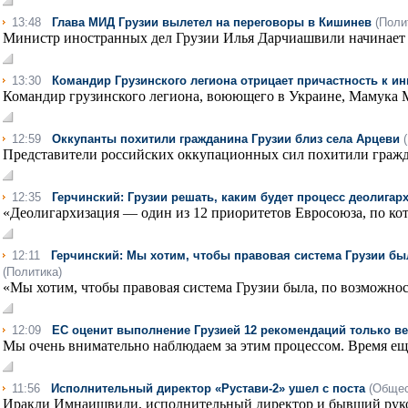
13:48
Глава МИД Грузии вылетел на переговоры в Кишинев
(Поли
Министр иностранных дел Грузии Илья Дарчиашвили начинает 
13:30
Командир Грузинского легиона отрицает причастность к 
Командир грузинского легиона, воюющего в Украине, Мамука Ма
12:59
Оккупанты похитили гражданина Грузии близ села Арцеви
Представители российских оккупационных сил похитили гражда
12:35
Герчинский: Грузии решать, каким будет процесс деолига
«Деолигархизация — один из 12 приоритетов Евросоюза, по кот
12:11
Герчинский: Мы хотим, чтобы правовая система Грузии б
(Политика)
«Мы хотим, чтобы правовая система Грузии была, по возможнос
12:09
ЕС оценит выполнение Грузией 12 рекомендаций только ве
Мы очень внимательно наблюдаем за этим процессом. Время еще е
11:56
Исполнительный директор «Рустави-2» ушел с поста
(Общес
Иракли Имнаишвили, исполнительный директор и бывший руко