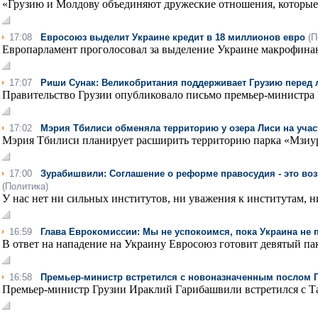
«Грузию и Молдову объединяют дружеские отношения, которые 
17:08
Евросоюз выделит Украине кредит в 18 миллионов евро
(П
Европарламент проголосовал за выделение Украине макрофинан
17:07
Риши Сунак: Великобритания поддерживает Грузию перед
Правительство Грузии опубликовало письмо премьер-министра
17:02
Мэрия Тбилиси обменяла территорию у озера Лиси на учас
Мэрия Тбилиси планирует расширить территорию парка «Мзиур
17:00
Зурабишвили: Соглашение о реформе правосудия - это воз
(Политика)
У нас нет ни сильных институтов, ни уважения к институтам, ни 
16:59
Глава Еврокомиссии: Мы не успокоимся, пока Украина не 
В ответ на нападение на Украину Евросоюз готовит девятый пак
16:58
Премьер-министр встретился с новоназначенным послом 
Премьер-министр Грузии Ираклий Гарибашвили встретился с Та