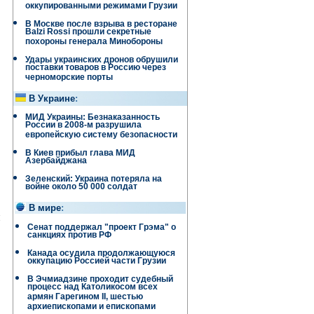
оккупированными режимами Грузии
В Москве после взрыва в ресторане
Balzi Rossi прошли секретные
похороны генерала Минобороны
Удары украинских дронов обрушили
поставки товаров в Россию через
черноморские порты
В Украине
:
МИД Украины: Безнаказанность
России в 2008-м разрушила
европейскую систему безопасности
В Киев прибыл глава МИД
Азербайджана
Зеленский: Украина потеряла на
войне около 50 000 солдат
В мире
:
и
Сенат поддержал "проект Грэма" о
санкциях против РФ
Канада осудила продолжающуюся
оккупацию Россией части Грузии
В Эчмиадзине проходит судебный
процесс над Католикосом всех
армян Гарегином II, шестью
архиепископами и епископами