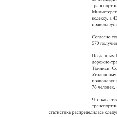
транспортны
Министерств
кодексу, а 
правонаруш
Согласно то
579 получил
По данным 
дорожно-тр
Тбилиси. Со
Уголовному 
правонаруше
78 человек,
Что касаетс
транспортны
статистика распределилась след