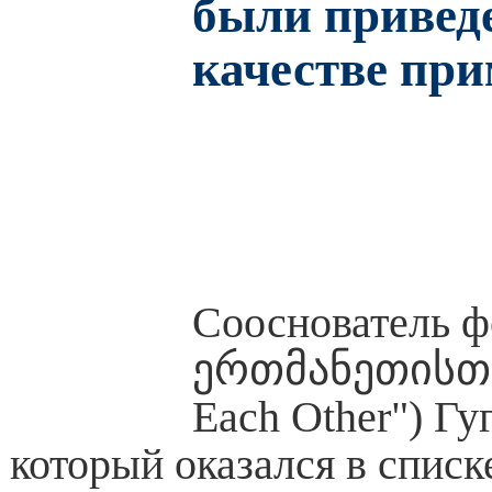
были привед
качестве пр
Сооснователь 
ერთმანეთისთვი
Each Other") Гу
который оказался в списк