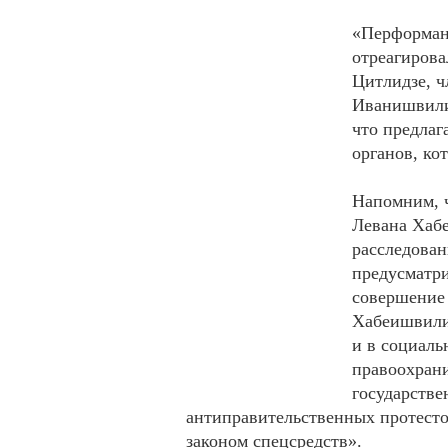
«Перформан
отреагирова
Цитлидзе, ч
Иванишвили
что предлаг
органов, ко
Напомним, ч
Левана Хабе
расследован
предусматри
совершение
Хабеишвили 
и в социаль
правоохрани
государстве
антиправительственных протесто
законом спецсредств».