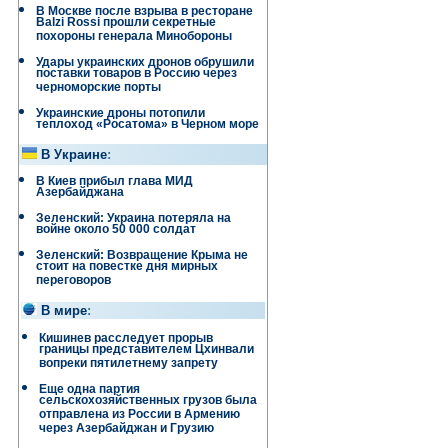
В Москве после взрыва в ресторане
Balzi Rossi прошли секретные
похороны генерала Минобороны
Удары украинских дронов обрушили
поставки товаров в Россию через
черноморские порты
Украинские дроны потопили
теплоход «Росатома» в Черном море
В Украине
:
В Киев прибыл глава МИД
Азербайджана
Зеленский: Украина потеряла на
войне около 50 000 солдат
Зеленский: Возвращение Крыма не
стоит на повестке дня мирных
переговоров
В мире
:
Кишинев расследует прорыв
границы представителем Цхинвали
вопреки пятилетнему запрету
Еще одна партия
сельскохозяйственных грузов была
отправлена ​​из России в Армению
через Азербайджан и Грузию