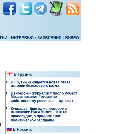
ТЬИ
•
ИНТЕРВЬЮ
•
ЗАЯВЛЕНИЯ
•
ВИДЕО
В Грузии
:
В Грузии начинается новая глава
истории безоарового козла
Венгерский журналист Ласло Роберт
Мезеш покинет Грузию по
собственному решению — адвокат
Купрадзе: Еще один приговор в
отношении Ники Мелия – это не
правосудие, а продолжение
политической расправы
1
В России
: