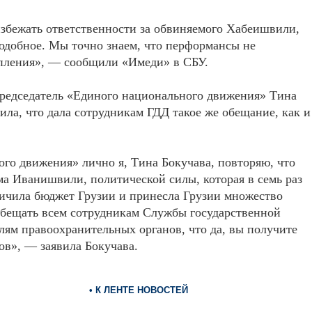
избежать ответственности за обвиняемого Хабеишвили,
подобное. Мы точно знаем, что перформансы не
упления», — сообщили «Имеди» в СБУ.
редседатель «Единого национального движения» Тина
ила, что дала сотрудникам ГДД такое же обещание, как и
го движения» лично я, Тина Бокучава, повторяю, что
ма Иванишвили, политической силы, которая в семь раз
личила бюджет Грузии и принесла Грузии множество
 обещать всем сотрудникам Службы государственной
лям правоохранительных органов, что да, вы получите
ов», — заявила Бокучава.
• К ЛЕНТЕ НОВОСТЕЙ