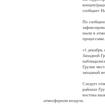
концентраци
сообщает Н
По сообщен
зафиксиров
пыли в атмо
процессами.
«1 декабря,
Западной Гр
наблюдались
Грузии мест
западный ве
Следует отм
районах Гру
востока выз
атмосферном воздухе.