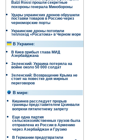
Balzi Rossi прошли секретные
похороны генерала Минобороны
Удары украинских дронов обрушили
поставки товаров в Россию через
черноморские порты
Украинские дроны потопили
теплоход «Росатома» в Черном море
В Украине
:
В Киев прибыл глава МИД
Азербайджана
Зеленский: Украина потеряла на
войне около 50 000 солдат
Зеленский: Возвращение Крыма не
стоит на повестке дня мирных
переговоров
В мире
:
Кишинев расследует прорыв
границы представителем Цхинвали
вопреки пятилетнему запрету
Еще одна партия
сельскохозяйственных грузов была
отправлена ​​из России в Армению
через Азербайджан и Грузию
В Германии предотвратили