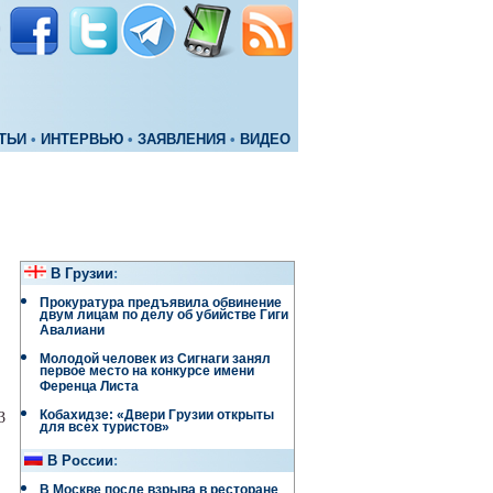
ТЬИ
•
ИНТЕРВЬЮ
•
ЗАЯВЛЕНИЯ
•
ВИДЕО
В Грузии
:
Прокуратура предъявила обвинение
двум лицам по делу об убийстве Гиги
Авалиани
Молодой человек из Сигнаги занял
первое место на конкурсе имени
Ференца Листа
Кобахидзе: «Двери Грузии открыты
3
для всех туристов»
В России
:
В Москве после взрыва в ресторане