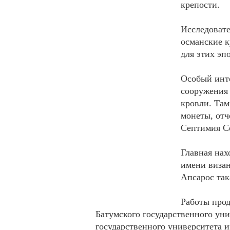
крепости.
Исследовате
османские к
для этих эпо
Особый инте
сооружения
кровли. Там
монеты, от
Септимия С
Главная нах
имени визан
Апсарос так
Работы прод
Батумского государственного ун
государственного университета 