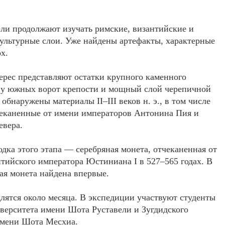
ли продолжают изучать римские, византийские и
ультурные слои. Уже найдены артефакты, характерные
х.
рес представляют остатки крупного каменного
 у южных ворот крепости и мощный слой черепичной
 обнаружены материалы II–III веков н. э., в том числе
чеканенные от имени императоров Антонина Пия и
евера.
одка этого этапа — серебряная монета, отчеканенная от
тийского императора Юстиниана I в 527–565 годах. В
ая монета найдена впервые.
лятся около месяца. В экспедиции участвуют студенты
иверситета имени Шота Руставели и Зугдидского
имени Шота Месхиа.