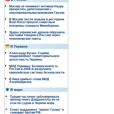
Москва не понимает мотивов Науру
прекратить дипотношения с
оккупированными режимами Грузии
В Москве после взрыва в ресторане
Balzi Rossi прошли секретные
похороны генерала Минобороны
Удары украинских дронов обрушили
поставки товаров в Россию через
черноморские порты
В Украине
:
Александр Вучич: Сербия
поддерживает территориальную
целостность Украины
МИД Украины: Безнаказанность
России в 2008-м разрушила
европейскую систему безопасности
В Киев прибыл глава МИД
Азербайджана
В мире
:
Турция частично заблокировала
проход через Дарданеллы из-за
атак по судам в Черном море
Сенат поддержал "проект Грэма" о
санкциях против РФ