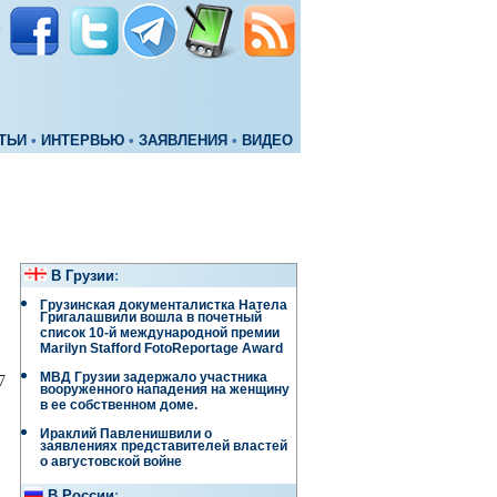
ТЬИ
•
ИНТЕРВЬЮ
•
ЗАЯВЛЕНИЯ
•
ВИДЕО
В Грузии
:
Грузинская документалистка Натела
Григалашвили вошла в почетный
список 10-й международной премии
Marilyn Stafford FotoReportage Award
МВД Грузии задержало участника
7
вооруженного нападения на женщину
в ее собственном доме.
Ираклий Павленишвили о
заявлениях представителей властей
о августовской войне
В России
: