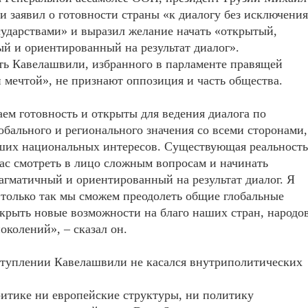
 заявил о готовности страны «к диалогу без исключения
сударствами» и выразил желание начать «открытый,
й и ориентированный на результат диалог».
ть Кавелашвили, избранного в парламенте правящей
 мечтой», не признают оппозиция и часть общества.
м готовность и открыты для ведения диалога по
обального и регионального значения со всеми сторонами,
аших национальных интересов. Существующая реальность
нас смотреть в лицо сложным вопросам и начинать
агматичный и ориентированный на результат диалог. Я
 только так мы сможем преодолеть общие глобальные
крыть новые возможности на благо наших стран, народо
околений», – сказал он.
ступлении Кавелашвили не касался внутриполитических
ритике ни европейские структуры, ни политику