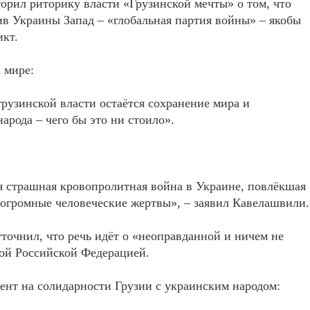
орил риторику власти «Грузинской мечты» о том, что
ив Украины Запад – «глобальная партия войны» – якобы
икт.
 мире:
узинской власти остаётся сохранение мира и
рода – чего бы это ни стоило».
я страшная кровопролитная война в Украине, повлёкшая
 огромные человеческие жертвы», – заявил Кавелашвили.
уточнил, что речь идёт о «неоправданной и ничем не
ой Российской Федерацией.
цент на солидарности Грузии с украинским народом: