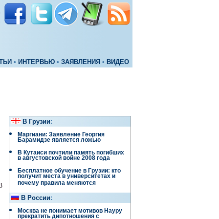
ТЬИ
•
ИНТЕРВЬЮ
•
ЗАЯВЛЕНИЯ
•
ВИДЕО
В Грузии
:
Маргиани: Заявление Георгия
Барамидзе является ложью
В Кутаиси почтили память погибших
в августовской войне 2008 года
Бесплатное обучение в Грузии: кто
получит места в университетах и
почему правила меняются
3
В России
:
Москва не понимает мотивов Науру
прекратить дипотношения с