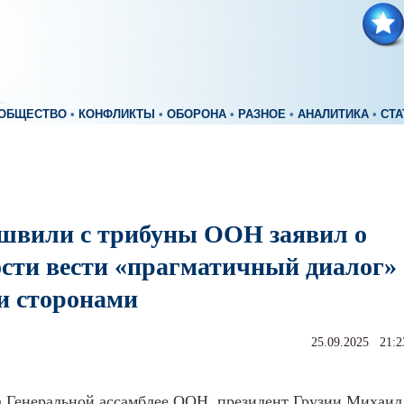
ОБЩЕСТВО
•
КОНФЛИКТЫ
•
ОБОРОНА
•
РАЗНОЕ
•
АНАЛИТИКА
•
СТА
швили с трибуны ООН заявил о
ости вести «прагматичный диалог»
ми сторонами
25.09.2025 21:2
а Генеральной ассамблее ООН, президент Грузии Михаил