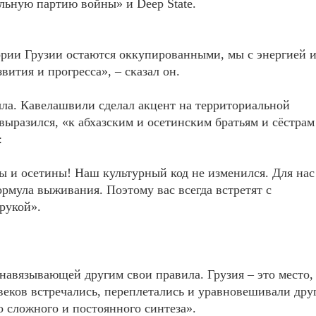
льную партию войны» и Deep State.
ории Грузии остаются оккупированными, мы с энергией 
ития и прогресса», – сказал он.
ыла. Кавелашвили сделал акцент на территориальной
 выразился, «к абхазским и осетинским братьям и сёстрам
:
зы и осетины! Наш культурный код не изменился. Для нас
ормула выживания. Поэтому вас всегда встретят с
рукой».
навязывающей другим свои правила. Грузия – это место,
веков встречались, переплетались и уравновешивали дру
о сложного и постоянного синтеза».