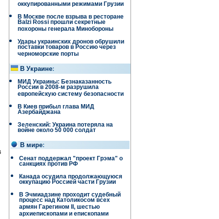
оккупированными режимами Грузии
В Москве после взрыва в ресторане
Balzi Rossi прошли секретные
похороны генерала Минобороны
Удары украинских дронов обрушили
поставки товаров в Россию через
черноморские порты
В Украине
:
МИД Украины: Безнаказанность
России в 2008-м разрушила
европейскую систему безопасности
В Киев прибыл глава МИД
Азербайджана
Зеленский: Украина потеряла на
войне около 50 000 солдат
В мире
:
в
Сенат поддержал "проект Грэма" о
санкциях против РФ
Канада осудила продолжающуюся
оккупацию Россией части Грузии
В Эчмиадзине проходит судебный
процесс над Католикосом всех
армян Гарегином II, шестью
архиепископами и епископами