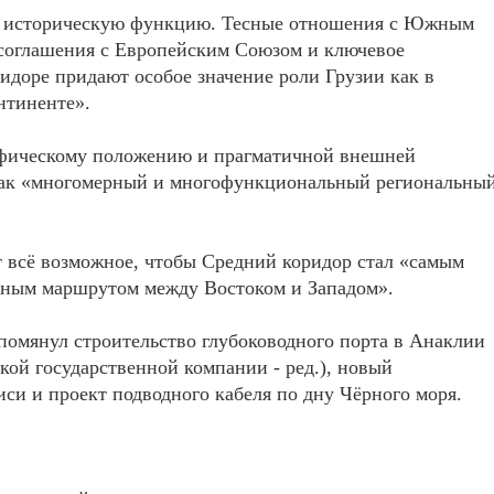
бе историческую функцию. Тесные отношения с Южным
 соглашения с Европейским Союзом и ключевое
идоре придают особое значение роли Грузии как в
онтиненте».
рафическому положению и прагматичной внешней
как «многомерный и многофункциональный региональны
т всё возможное, чтобы Средний коридор стал «самым
ьным маршрутом между Востоком и Западом».
помянул строительство глубоководного порта в Анаклии
кой государственной компании - ред.), новый
си и проект подводного кабеля по дну Чёрного моря.