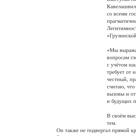
Кавелашвили
со всеми го
прагматичны
Легитимнос
«Грузинской
«Мы выражае
вопросам гл
с учётом н
требует от 
честный, пр
считаю, что
вызовы и от
и будущих п
В своём вы
тем.
Он также не подвергал прямой к