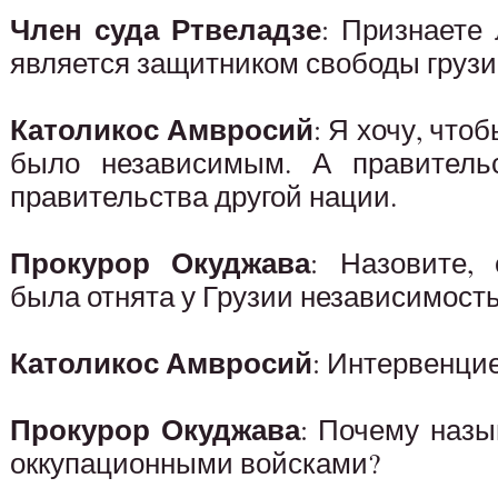
Член суда Ртвеладзе
: Признаете 
является защитником свободы грузи
Католикос Амвросий
: Я хочу, что
было независимым. А правительс
правительства другой нации.
Прокурор Окуджава
: Назовите, 
была отнята у Грузии независимост
Католикос Амвросий
: Интервенци
Прокурор Окуджава
: Почему наз
оккупационными войсками?