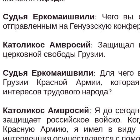
Судья Еркомаишвили
: Чего вы
отправленным на Генуэзскую конфе
Католикос Амвросий
: Защищал 
церковной свободы Грузии.
Судья Еркомаишвили
: Для чего
Грузии Красной Армии, котора
интересов трудового народа?
Католикос Амвросий
: Я до сегод
защищает российское войско. Ко
Красную Армию, я имел в виду и
интервенция осуществляется с пом