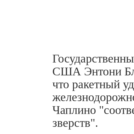
Государственны
США Энтони Бл
что ракетный у
железнодорожн
Чаплино "соотв
зверств".