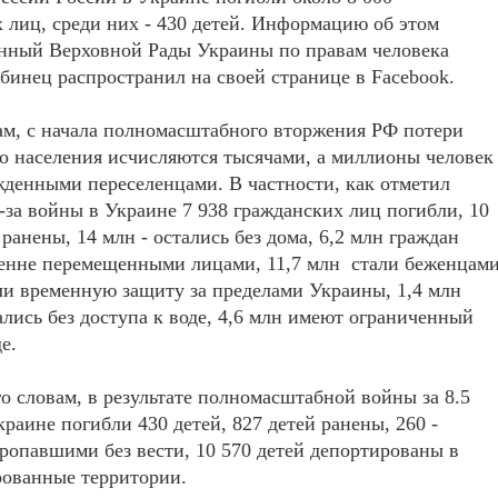
 лиц, среди них - 430 детей. Информацию об этом
нный Верховной Рады Украины по правам человека
инец распространил на своей странице в Facebook.
ам, с начала полномасштабного вторжения РФ потери
о населения исчисляются тысячами, а миллионы человек
денными переселенцами. В частности, как отметил
-за войны в Украине 7 938 гражданских лиц погибли, 10
 ранены, 14 млн - остались без дома, 6,2 млн граждан
енне перемещенными лицами, 11,7 млн ​ стали беженцам
и временную защиту за пределами Украины, 1,4 млн
ались без доступа к воде, 4,6 млн имеют ограниченный
е.
го словам, в результате полномасштабной войны за 8.5
краине погибли 430 детей, 827 детей ранены, 260 -
ропавшими без вести, 10 570 детей депортированы в
рованные территории.