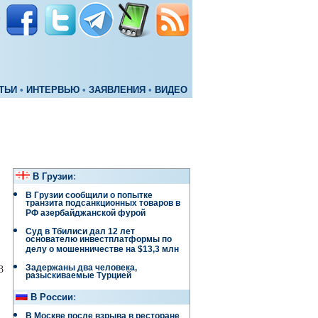
ТЬИ
•
ИНТЕРВЬЮ
•
ЗАЯВЛЕНИЯ
•
ВИДЕО
В Грузии
:
В Грузии сообщили о попытке
транзита подсанкционных товаров в
РФ азербайджанской фурой
Суд в Тбилиси дал 12 лет
основателю инвестплатформы по
делу о мошенничестве на $13,3 млн
Задержаны два человека,
3
разыскиваемые Турцией
В России
:
В Москве после взрыва в ресторане