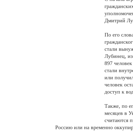
гражданских
уполномоче
Дмитрий Луб
По его слов
гражданског
стали вынуж
Лубинец, из
897 человек
стали внутр
или получил
человек ост
доступ к вод
Также, по е
месяцев в У
считаются п
Россию или на временно оккупи