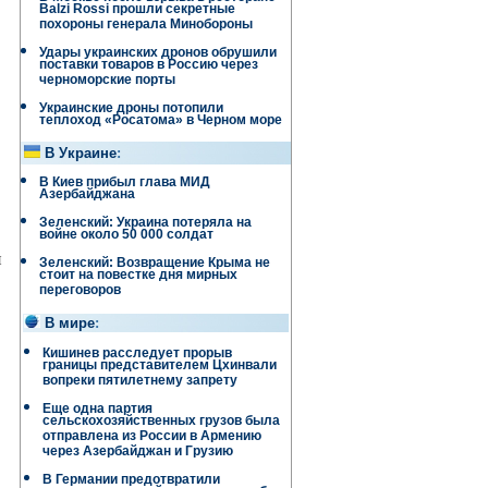
Balzi Rossi прошли секретные
похороны генерала Минобороны
Удары украинских дронов обрушили
поставки товаров в Россию через
черноморские порты
Украинские дроны потопили
теплоход «Росатома» в Черном море
В Украине
:
В Киев прибыл глава МИД
Азербайджана
Зеленский: Украина потеряла на
войне около 50 000 солдат
и
Зеленский: Возвращение Крыма не
стоит на повестке дня мирных
переговоров
В мире
:
Кишинев расследует прорыв
границы представителем Цхинвали
вопреки пятилетнему запрету
Еще одна партия
сельскохозяйственных грузов была
отправлена ​​из России в Армению
через Азербайджан и Грузию
В Германии предотвратили