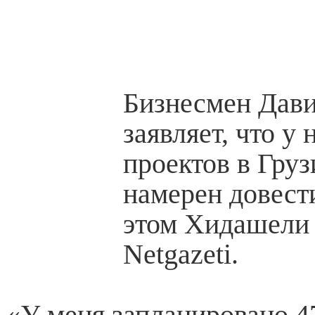
Бизнесмен Дав
заявляет, что у 
проектов в Груз
намерен довест
этом Хидашели 
Netgazeti.
«У меня запланировано 4