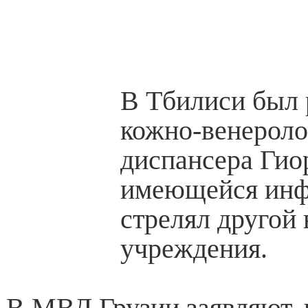
️В Тбилиси был
кожно-венероло
диспансера Гио
имеющейся инфо
стрелял другой 
учреждения.
В МВД Грузии заявляют, 