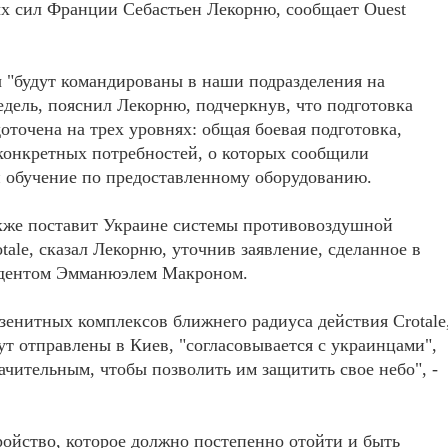
х сил Франции Себастьен Лекорню, сообщает Ouest
 "будут командированы в наши подразделения на
едель, пояснил Лекорню, подчеркнув, что подготовка
доточена на трех уровнях: общая боевая подготовка,
конкретных потребностей, о которых сообщили
 обучение по предоставленному оборудованию.
кже поставит Украине системы противовоздушной
tale, сказал Лекорню, уточнив заявление, сделанное в
идентом Эмманюэлем Макроном.
зенитных комплексов ближнего радиуса действия Crotale
ут отправлены в Киев, "согласовывается с украинцами",
начительным, чтобы позволить им защитить свое небо", -
тройство, которое должно постепенно отойти и быть