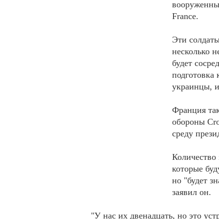
вооруженны
France.
Эти солдаты
несколько н
будет сосре
подготовка 
украинцы, и
Франция та
обороны Cro
среду през
Количество 
которые буд
но "будет з
заявил он.
"У нас их двенадцать, но это ус