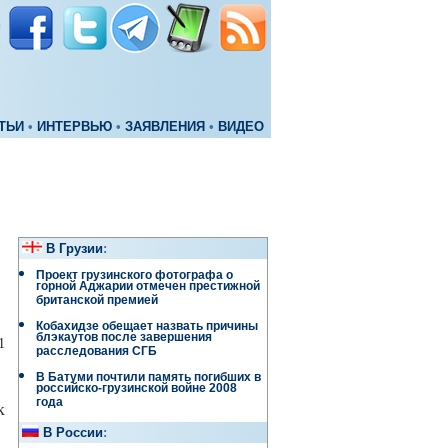
ТЬИ
•
ИНТЕРВЬЮ
•
ЗАЯВЛЕНИЯ
•
ВИДЕО
В Грузии
:
Проект грузинского фотографа о
горной Аджарии отмечен престижной
британской премией
Кобахидзе обещает назвать причины
блэкаутов после завершения
1
расследования СГБ
В Батуми почтили память погибших в
российско-грузинской войне 2008
года
к
В России
: