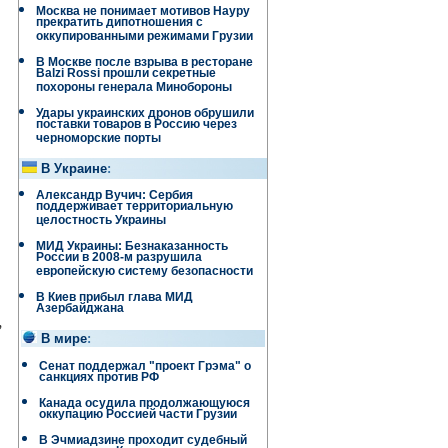
Москва не понимает мотивов Науру
прекратить дипотношения с
оккупированными режимами Грузии
В Москве после взрыва в ресторане
Balzi Rossi прошли секретные
похороны генерала Минобороны
Удары украинских дронов обрушили
поставки товаров в Россию через
черноморские порты
В Украине
:
Александр Вучич: Сербия
поддерживает территориальную
целостность Украины
МИД Украины: Безнаказанность
России в 2008-м разрушила
европейскую систему безопасности
В Киев прибыл глава МИД
Азербайджана
,
В мире
:
Сенат поддержал "проект Грэма" о
санкциях против РФ
Канада осудила продолжающуюся
оккупацию Россией части Грузии
В Эчмиадзине проходит судебный