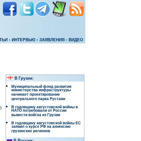
ТЬИ
•
ИНТЕРВЬЮ
•
ЗАЯВЛЕНИЯ
•
ВИДЕО
В Грузии
:
Муниципальный фонд развития
министерства инфраструктуры
начинает проектирование
центрального парка Рустави
В годовщину августовской войны в
3
НАТО потребовали от России
вывести войска из Грузии
В годовщину августовской войны ЕС
заявил о курсе РФ на аннексию
грузинских регионов
В России
: