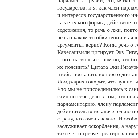
парламента Грузии, это, мягко го
государства, и я, как член парла
и интересов государственного и
касаетельно формы, действительн
содержания, то речь о лжи, повто
речь о каком-то обвинении в адр
аргументы, верно? Когда речь о 
Кавелашвили цитирует Эку Гигаур
этого, насколько я помню, это бы
же пояснить? Цитата Эки Гигаури
чтобы поставить вопрос о дистан
Ломджария говорит, что лучше, чт
Что мы не присоединились к санк
само по себе дело в том, что она
парламентарию, члену парламент
действительно исключительно по
страну, что очень важно. И особо
заслуживает оскорбления, а нар
такое, что требует реагирования