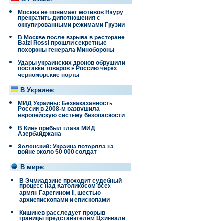
Москва не понимает мотивов Науру
прекратить дипотношения с
оккупированными режимами Грузии
В Москве после взрыва в ресторане
Balzi Rossi прошли секретные
похороны генерала Минобороны
Удары украинских дронов обрушили
поставки товаров в Россию через
черноморские порты
В Украине
:
МИД Украины: Безнаказанность
России в 2008-м разрушила
европейскую систему безопасности
В Киев прибыл глава МИД
Азербайджана
Зеленский: Украина потеряла на
войне около 50 000 солдат
В мире
:
В Эчмиадзине проходит судебный
процесс над Католикосом всех
армян Гарегином II, шестью
архиепископами и епископами
Кишинев расследует прорыв
границы представителем Цхинвали