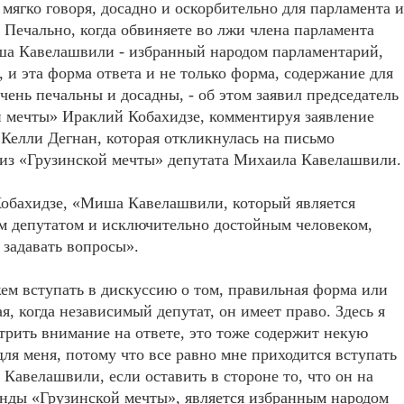
, мягко говоря, досадно и оскорбительно для парламента и
. Печально, когда обвиняете во лжи члена парламента
ша Кавелашвили - избранный народом парламентарий,
, и эта форма ответа и не только форма, содержание для
чень печальны и досадны, - об этом заявил председатель
 мечты» Ираклий Кобахидзе, комментируя заявление
елли Дегнан, которая откликнулась на письмо
из «Грузинской мечты» депутата Михаила Кавелашвили.
Кобахидзе, «Миша Кавелашвили, который является
м депутатом и исключительно достойным человеком,
 задавать вопросы».
м вступать в дискуссию о том, правильная форма или
я, когда независимый депутат, он имеет право. Здесь я
трить внимание на ответе, это тоже содержит некую
для меня, потому что все равно мне приходится вступать
авелашвили, если оставить в стороне то, что он на
нды «Грузинской мечты», является избранным народом