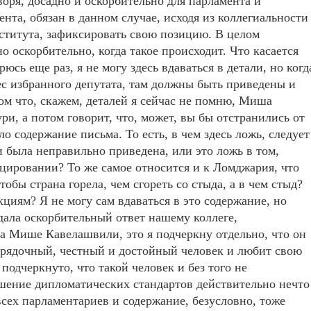
воря, досадно и оскорбительно для парламента и
мента, обязан в данном случае, исходя из коллегиальности
нститута, зафиксировать свою позицию. В целом
о оскорбительно, когда такое происходит. Что касается
рюсь еще раз, я не могу здесь вдаваться в детали, но когд
ес избранного депутата, там должны быть приведены и
том что, скажем, деталей я сейчас не помню, Миша
и, а потом говорит, что, может, вы бы отстранились от
ло содержание письма. То есть, в чем здесь ложь, следует
 была неправильно приведена, или это ложь в том,
цировании? То же самое относится и к Ломджария, что
обы страна горела, чем сгореть со стыда, а в чем стыд?
циям? Я не могу сам вдаваться в это содержание, но
 дала оскорбительный ответ нашему коллеге,
а Мише Кавелашвили, это я подчеркну отдельно, что он
рядочный, честный и достойный человек и любит свою
 подчеркнуто, что такой человек и без того не
ушение дипломатических стандартов действительно нечто
 всех парламентариев и содержание, безусловно, тоже