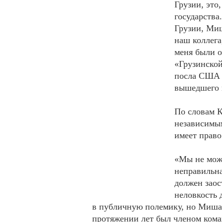
Грузии, это
государства
Грузии, Ми
наш коллега
меня были о
«Грузинской
посла США К
вышедшего 
По словам 
независимы
имеет право
«Мы не може
неправильна
должен заос
неловкость 
в публичную полемику, но Миша К
протяжении лет был членом кома