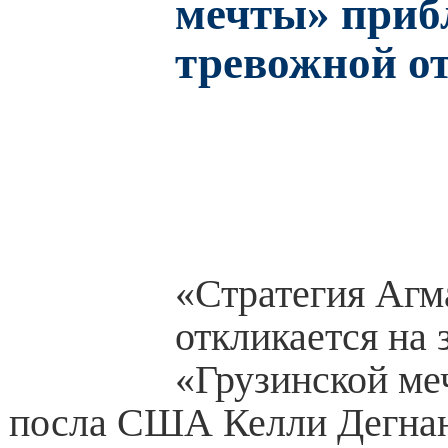
мечты» приб
тревожной о
«Стратегия Аг
откликается на 
«Грузинской ме
посла США Келли Дегна