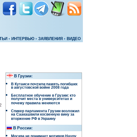
ТЬИ
•
ИНТЕРВЬЮ
•
ЗАЯВЛЕНИЯ
•
ВИДЕО
В Грузии
:
В Кутаиси почтили память погибших
в августовской войне 2008 года
Бесплатное обучение в Грузии: кто
получит места в университетах и
почему правила меняются
2
Спикер парламента Грузии возложил
на Саакашвили косвенную вину за
вторжение РФ в Украину
В России
:
Москва не понимает мотивов Науру