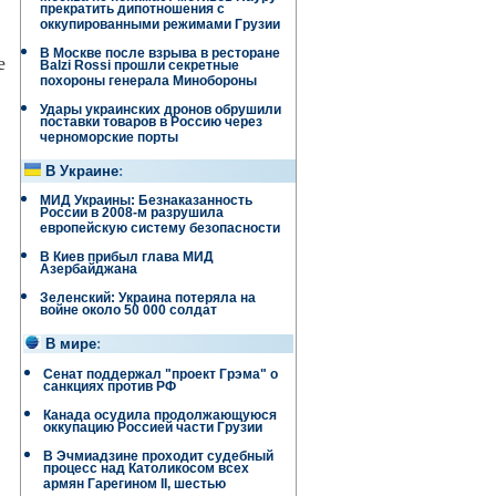
прекратить дипотношения с
оккупированными режимами Грузии
В Москве после взрыва в ресторане
е
Balzi Rossi прошли секретные
похороны генерала Минобороны
Удары украинских дронов обрушили
поставки товаров в Россию через
черноморские порты
В Украине
:
МИД Украины: Безнаказанность
России в 2008-м разрушила
европейскую систему безопасности
В Киев прибыл глава МИД
Азербайджана
Зеленский: Украина потеряла на
войне около 50 000 солдат
В мире
:
Сенат поддержал "проект Грэма" о
санкциях против РФ
Канада осудила продолжающуюся
оккупацию Россией части Грузии
В Эчмиадзине проходит судебный
процесс над Католикосом всех
армян Гарегином II, шестью