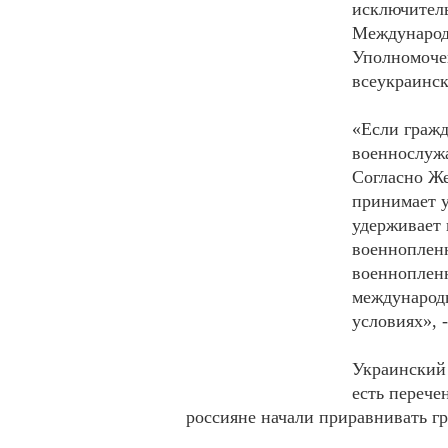
исключитель
Международ
Уполномоче
всеукраинск
«Если граж
военнослужа
Согласно Ж
принимает у
удерживает 
военнопленн
военнопленн
международ
условиях», 
Украинский 
есть перече
россияне начали приравнивать г