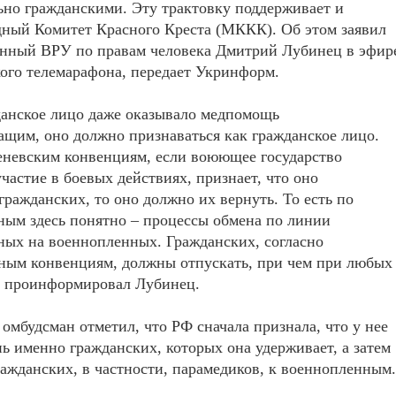
но гражданскими. Эту трактовку поддерживает и
ный Комитет Красного Креста (МККК). Об этом заявил
нный ВРУ по правам человека Дмитрий Лубинец в эфир
ого телемарафона, передает Укринформ.
данское лицо даже оказывало медпомощь
щим, оно должно признаваться как гражданское лицо.
еневским конвенциям, если воюющее государство
частие в боевых действиях, признает, что оно
гражданских, то оно должно их вернуть. То есть по
ым здесь понятно – процессы обмена по линии
ых на военнопленных. Гражданских, согласно
ным конвенциям, должны отпускать, при чем при любых
- проинформировал Лубинец.
омбудсман отметил, что РФ сначала признала, что у нее
нь именно гражданских, которых она удерживает, а затем
ражданских, в частности, парамедиков, к военнопленным.