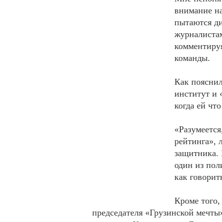
внимание на
пытаются ди
журналиста
комментируя
команды.
Как поясни
институт и 
когда ей что
«Разумеется
рейтинга», 
защитника. 
один из пол
как говорит
Кроме того,
председателя «Грузинской мечты»