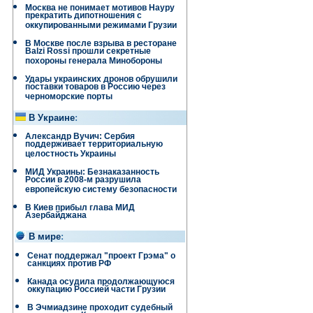
Москва не понимает мотивов Науру
прекратить дипотношения с
оккупированными режимами Грузии
В Москве после взрыва в ресторане
Balzi Rossi прошли секретные
похороны генерала Минобороны
Удары украинских дронов обрушили
поставки товаров в Россию через
черноморские порты
В Украине
:
Александр Вучич: Сербия
поддерживает территориальную
целостность Украины
МИД Украины: Безнаказанность
России в 2008-м разрушила
европейскую систему безопасности
В Киев прибыл глава МИД
Азербайджана
В мире
:
Сенат поддержал "проект Грэма" о
санкциях против РФ
Канада осудила продолжающуюся
оккупацию Россией части Грузии
В Эчмиадзине проходит судебный