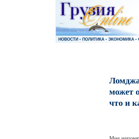
НОВОСТИ
•
ПОЛИТИКА
•
ЭКОНОМИКА
•
Ломджа
может о
что и к
Мне непонят