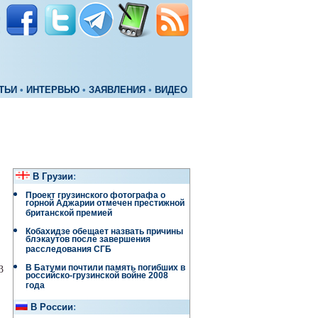
ТЬИ
•
ИНТЕРВЬЮ
•
ЗАЯВЛЕНИЯ
•
ВИДЕО
В Грузии
:
Проект грузинского фотографа о
горной Аджарии отмечен престижной
британской премией
Кобахидзе обещает назвать причины
блэкаутов после завершения
расследования СГБ
В Батуми почтили память погибших в
3
российско-грузинской войне 2008
года
В России
: