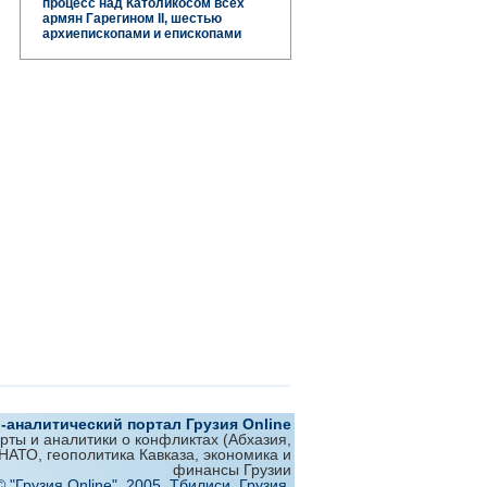
процесс над Католикосом всех
армян Гарегином II, шестью
архиепископами и епископами
аналитический портал Грузия Online
ерты и аналитики о конфликтах (Абхазия,
 НАТО, геополитика Кавказа, экономика и
финансы Грузии
© "Грузия Online", 2005, Тбилиси, Грузия,