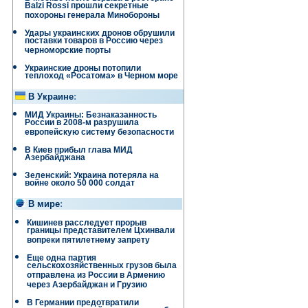
Balzi Rossi прошли секретные
похороны генерала Минобороны
Удары украинских дронов обрушили
поставки товаров в Россию через
черноморские порты
Украинские дроны потопили
теплоход «Росатома» в Черном море
В Украине
:
МИД Украины: Безнаказанность
России в 2008-м разрушила
европейскую систему безопасности
В Киев прибыл глава МИД
Азербайджана
Зеленский: Украина потеряла на
войне около 50 000 солдат
В мире
:
Кишинев расследует прорыв
границы представителем Цхинвали
вопреки пятилетнему запрету
Еще одна партия
сельскохозяйственных грузов была
отправлена ​​из России в Армению
через Азербайджан и Грузию
В Германии предотвратили