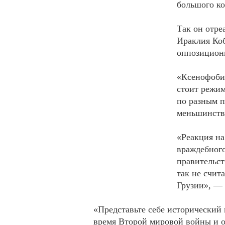
большого ко
Так он отре
Ираклия Коб
оппозицион
«Ксенофобия
стоит режим
по разным п
меньшинства
«Реакция на
враждебного
правительст
так не счит
Грузии», — 
«Представьте себе исторический
время Второй мировой войны и он