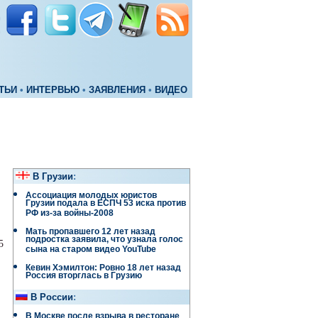
ТЬИ
•
ИНТЕРВЬЮ
•
ЗАЯВЛЕНИЯ
•
ВИДЕО
В Грузии
:
Ассоциация молодых юристов
Грузии подала в ЕСПЧ 53 иска против
РФ из-за войны-2008
Мать пропавшего 12 лет назад
подростка заявила, что узнала голос
5
сына на старом видео YouTube
Кевин Хэмилтон: Ровно 18 лет назад
Россия вторглась в Грузию
В России
:
В Москве после взрыва в ресторане