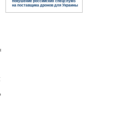
покушение российских спецслужб
на поставщика дронов для Украины
ы
Я
о