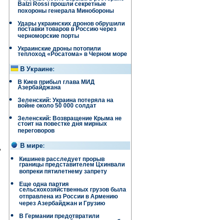
Balzi Rossi прошли секретные
похороны генерала Минобороны
Удары украинских дронов обрушили
поставки товаров в Россию через
черноморские порты
Украинские дроны потопили
теплоход «Росатома» в Черном море
В Украине
:
В Киев прибыл глава МИД
Азербайджана
Зеленский: Украина потеряла на
войне около 50 000 солдат
Зеленский: Возвращение Крыма не
стоит на повестке дня мирных
переговоров
,
В мире
:
Кишинев расследует прорыв
границы представителем Цхинвали
вопреки пятилетнему запрету
Еще одна партия
сельскохозяйственных грузов была
отправлена ​​из России в Армению
через Азербайджан и Грузию
В Германии предотвратили