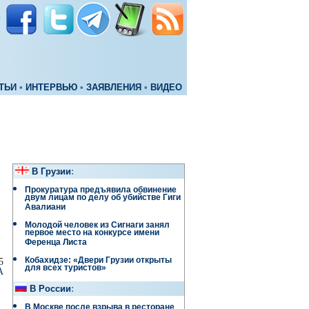
ТЬИ
•
ИНТЕРВЬЮ
•
ЗАЯВЛЕНИЯ
•
ВИДЕО
В Грузии
:
Прокуратура предъявила обвинение
двум лицам по делу об убийстве Гиги
Авалиани
Молодой человек из Сигнаги занял
первое место на конкурсе имени
Ференца Листа
Кобахидзе: «Двери Грузии открыты
5
для всех туристов»
А
В России
:
В Москве после взрыва в ресторане