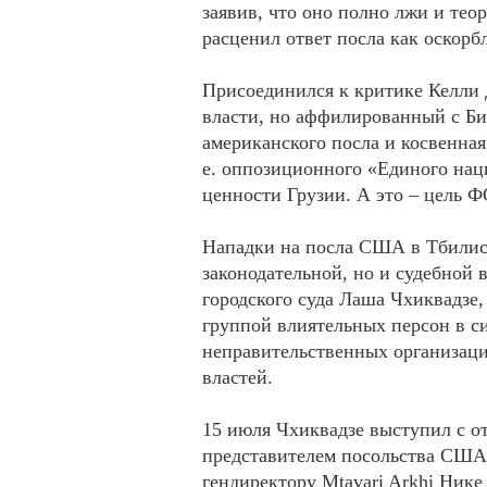
заявив, что оно полно лжи и те
расценил ответ посла как оскорб
Присоединился к критике Келли
власти, но аффилированный с Би
американского посла и косвенна
е. оппозиционного «Единого нац
ценности Грузии. А это – цель Ф
Нападки на посла США в Тбилиси
законодательной, но и судебной 
городского суда Лаша Чхиквадзе,
группой влиятельных персон в с
неправительственных организац
властей.
15 июля Чхиквадзе выступил с от
представителем посольства США 
гендиректору Mtavari Arkhi Ник