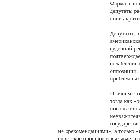
Формально 
депутаты ра
вновь крит
Депутаты, в
американска
судебной ре
подтверждае
ослабление 
оппозиции. 
проблемных
«Начнем с т
тогда как «
посольство 
неуважитель
государстве
не «рекомендациями», а только 
советское прошлое и вызывает с