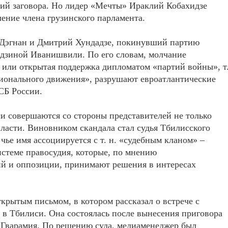
орий заговора. Но лидер «Мечты» Ираклий Кобахидзе
ление члена грузинского парламента.
 Дэгнан и Дмитрий Хундадзе, покинувший партию
дзиной Иванишвили. По его словам, молчание
я или открытая поддержка дипломатом «партий войны», т
ионального движения», разрушают евроатлантические
СБ России.
 совершаются со стороны представителей не только
власти. Виновником скандала стал судья Тбилисского
 чье имя ассоциируется с т. н. «судебным кланом» –
истеме правосудия, которые, по мнению
ий и оппозиции, принимают решения в интересах
крытым письмом, в котором рассказал о встрече с
в Тбилиси. Она состоялась после вынесения приговора
е Гварамия. По решению суда, медиаменеджер был