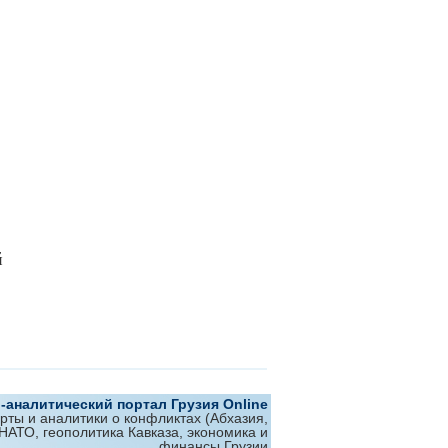
й
аналитический портал Грузия Online
ерты и аналитики о конфликтах (Абхазия,
 НАТО, геополитика Кавказа, экономика и
финансы Грузии