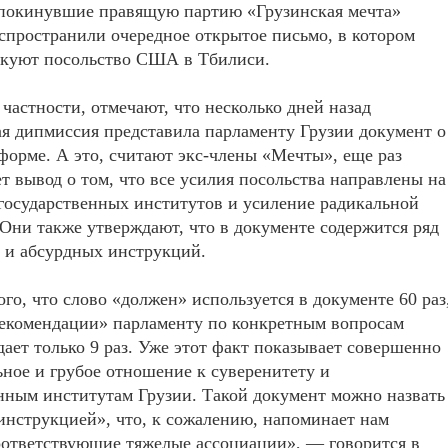
покинувшие правящую партию «Грузинская мечта»
спространили очередное открытое письмо, в котором
икуют посольство США в Тбилиси.
 частности, отмечают, что несколько дней назад
я дипмиссия представила парламенту Грузии документ о
форме. А это, считают экс-члены «Мечты», еще раз
т вывод о том, что все усилия посольства направлены на
государственных институтов и усиление радикальной
Они также утверждают, что в документе содержится ряд
 и абсурдных инструкций.
ого, что слово «должен» используется в документе 60 раз
рекомендации» парламенту по конкретным вопросам
дает только 9 раз. Уже этот факт показывает совершенно
ное и грубое отношение к суверенитету и
нным институтам Грузии. Такой документ можно назвать
«инструкцией», что, к сожалению, напоминает нам
оответствующие тяжелые ассоциации», — говорится в