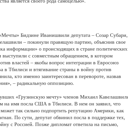
ства является своего рода самоцелью».
 «Мечты» Бидзине Иванишвили депутата – Созар Субари,
елашвили – покинули правящую партию, объяснив свое
вка информации» о происходящих в стране политических
ни выступили с совместным обращением, в котором
ротив властей – якобы вопрос интеграции в Евросоюз
ва в Тбилиси и втягивание страны в войну против
чнила, кто именно заинтересован в перевороте, назвав
ения», – радикальную оппозицию.
нувших «Грузинскую мечту» членов Михаил Кавелашвил
 на имя посла США в Тбилиси. В нем он заявил, что
е может так сильно подпортить репутацию Америки, как
гнан. По сути, депутат обвинил посла в поддержке тех,
ойну с Россией. Позже дипломат ответила на письмо,