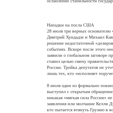
ослабление стабильности государ
Нападки на посла США
28 июля три верных основателю
Дмитрий Хундадзе и Михаил Кав
решение недостаточной «дозиро
событиях. Вскоре после этого о
заявили о глобальном заговоре п
ставил целью смену правительст
России. Тройка депутатов не уто
лишь тех, кто «исполняет поруч
8 июля один из формально поки
выступил с открытым обращением
никакая «мягкая сила России» н
заявления или молчание Келли Дэ
кто пытается втянуть Грузию в в