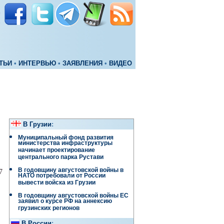
ТЬИ
•
ИНТЕРВЬЮ
•
ЗАЯВЛЕНИЯ
•
ВИДЕО
В Грузии
:
Муниципальный фонд развития
министерства инфраструктуры
начинает проектирование
центрального парка Рустави
В годовщину августовской войны в
7
НАТО потребовали от России
вывести войска из Грузии
В годовщину августовской войны ЕС
заявил о курсе РФ на аннексию
грузинских регионов
В России
: