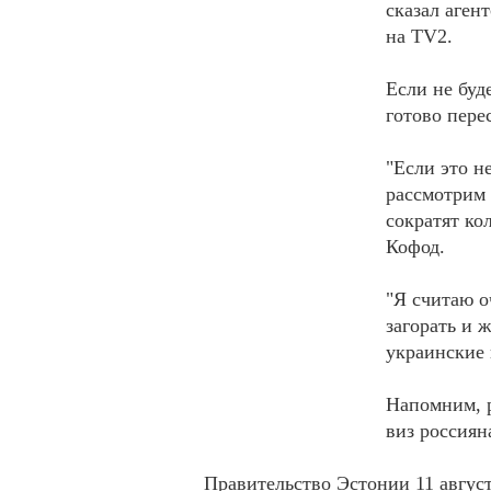
сказал аген
на TV2.
Если не буд
готово пере
"Если это н
рассмотрим 
сократят ко
Кофод.
"Я считаю о
загорать и 
украинские 
Напомним, р
виз россиян
Правительство Эстонии 11 август