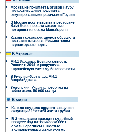
Москва не понимает мотивов Науру
прекратить дипотношения с
оккупированными режимами Грузии
В Москве после взрыва в ресторане
Balzi Rossi прошли секретные
похороны генерала Минобороны
Удары украинских дронов обрушили
поставки товаров в Россию через
ы
черноморские порты
е
В Украине
:
МИД Украины: Безнаказанность
России в 2008-м разрушила
европейскую систему безопасности
В Киев прибыл глава МИД
Азербайджана
Зеленский: Украина потеряла на
войне около 50 000 солдат
.
В мире
:
Канада осудила продолжающуюся
оккупацию Россией части Грузии
В Эчмиадзине проходит судебный
процесс над Католикосом всех
армян Гарегином II, шестью
архиепископами и епископами