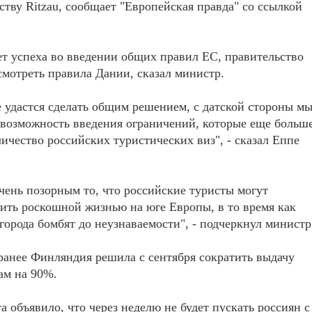
тству Ritzau, сообщает "Европейская правда" со ссылкой
ет успеха во введении общих правил ЕС, правительство
смотреть правила Дании, сказал министр.
е удастся сделать общим решением, с датской стороны м
возможность введения ограничений, которые еще больш
личество российских туристических виз", - сказал Еппе
чень позорным то, что российские туристы могут
жить роскошной жизнью на юге Европы, в то время как
города бомбят до неузнаваемости", - подчеркнул министр
анее Финляндия решила с сентября сократить выдачу
ам на 90%.
а объявило, что через неделю не будет пускать россиян с