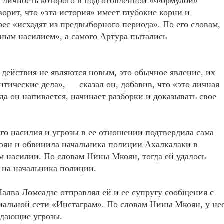
, личность которого в подготовленной «Формулой»
орит, что «эта история» имеет глубокие корни и
рес «исходят из предвыборного периода». По его словам,
ным насилием», а самого Артура пытались
действия не являются новым, это обычное явление, их
тические дела», — сказал он, добавив, что «это личная
да он напивается, начинает разборки и доказывать свое
го насилия и угрозы в ее отношении подтвердила сама
оян и обвинила начальника полиции Ахалкалаки в
м насилии. По словам Нины Мкоян, тогда ей удалось
ь на начальника полиции.
алва Ломсадзе отправлял ей и ее супругу сообщения с
циальной сети «Инстаграм». По словам Нины Мкоян, у не
ждающие угрозы.