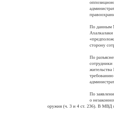
оппозиционн
администрат
правоохрани
По данным 
Ахалкалаки
«предположи
сторону сот
По разъясне
сотрудники 
жительства 
требованию 
администрат
По заявлени
о незаконно
оружия (ч. 3 и 4 ст. 236). В МВД