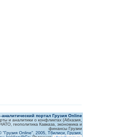
аналитический портал Грузия Online
ерты и аналитики о конфликтах (Абхазия,
 НАТО, геополитика Кавказа, экономика и
финансы Грузии
© "Грузия Online", 2005, Тбилиси, Грузия,