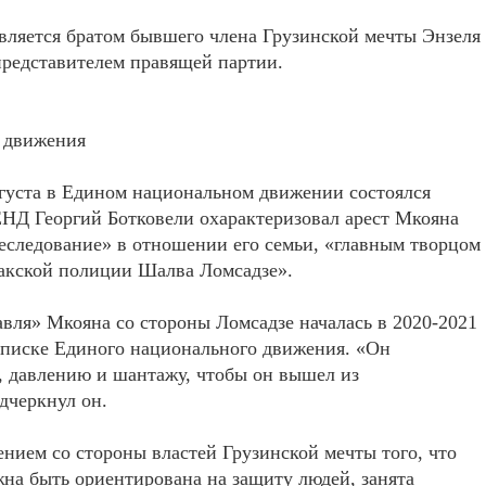
ляется братом бывшего члена Грузинской мечты Энзеля
представителем правящей партии.
 движения
вгуста в Едином национальном движении состоялся
 ЕНД Георгий Ботковели охарактеризовал арест Мкояна
реследование» в отношении его семьи, «главным творцом
лакской полиции Шалва Ломсадзе».
авля» Мкояна со стороны Ломсадзе началась в 2020-2021
 списке Единого национального движения. «Он
у, давлению и шантажу, чтобы он вышел из
дчеркнул он.
ением со стороны властей Грузинской мечты того, что
жна быть ориентирована на защиту людей, занята