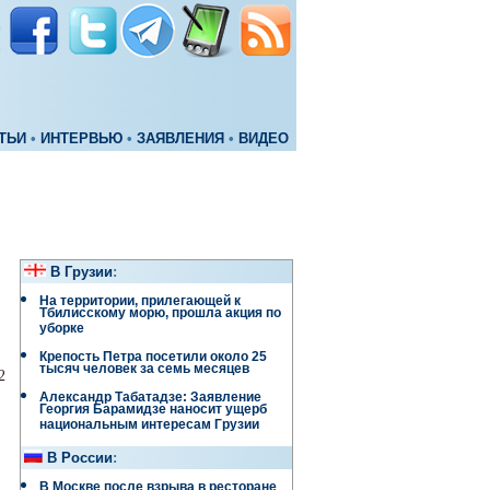
ТЬИ
•
ИНТЕРВЬЮ
•
ЗАЯВЛЕНИЯ
•
ВИДЕО
В Грузии
:
На территории, прилегающей к
Тбилисскому морю, прошла акция по
уборке
Крепость Петра посетили около 25
тысяч человек за семь месяцев
2
Александр Табатадзе: Заявление
Георгия Барамидзе наносит ущерб
национальным интересам Грузии
В России
:
В Москве после взрыва в ресторане