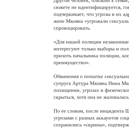
Другой человек, близкий к семье
сюжете не идентифицируется, гов
подчеркивает, что угрозы в их ад
жене Мкояна «угрожали сексуаль
спровоцировать.
«Для нашей полиции незаконные 
интересуют только выборы и поли
прихоть начальника полиции, ког
преимущество».
Обвинения о попытке сексуально
супруга Артура Мкояна Нина Мк
похищении, угрозах и физическо
скрыться, хотя она не жаловалас
По ее словам, после инцидента Ш
угрозами с разных аккаунтов со
сохранились «скрины», подтвер