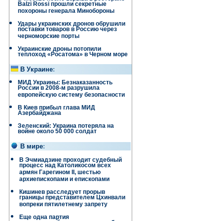
Balzi Rossi прошли секретные
похороны генерала Минобороны
Удары украинских дронов обрушили
поставки товаров в Россию через
черноморские порты
Украинские дроны потопили
теплоход «Росатома» в Черном море
В Украине
:
МИД Украины: Безнаказанность
России в 2008-м разрушила
европейскую систему безопасности
В Киев прибыл глава МИД
Азербайджана
Зеленский: Украина потеряла на
войне около 50 000 солдат
В мире
:
В Эчмиадзине проходит судебный
процесс над Католикосом всех
армян Гарегином II, шестью
архиепископами и епископами
Кишинев расследует прорыв
границы представителем Цхинвали
вопреки пятилетнему запрету
Еще одна партия