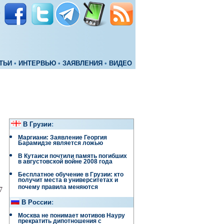
ТЬИ
•
ИНТЕРВЬЮ
•
ЗАЯВЛЕНИЯ
•
ВИДЕО
В Грузии
:
Маргиани: Заявление Георгия
Барамидзе является ложью
В Кутаиси почтили память погибших
в августовской войне 2008 года
Бесплатное обучение в Грузии: кто
получит места в университетах и
почему правила меняются
7
В России
:
Москва не понимает мотивов Науру
прекратить дипотношения с