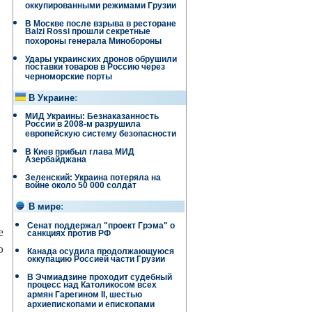
оккупированными режимами Грузии
В Москве после взрыва в ресторане
Balzi Rossi прошли секретные
похороны генерала Минобороны
Удары украинских дронов обрушили
поставки товаров в Россию через
черноморские порты
В Украине
:
МИД Украины: Безнаказанность
России в 2008-м разрушила
европейскую систему безопасности
В Киев прибыл глава МИД
Азербайджана
Зеленский: Украина потеряла на
войне около 50 000 солдат
В мире
:
Сенат поддержал "проект Грэма" о
е
санкциях против РФ
о
Канада осудила продолжающуюся
оккупацию Россией части Грузии
В Эчмиадзине проходит судебный
процесс над Католикосом всех
армян Гарегином II, шестью
архиепископами и епископами