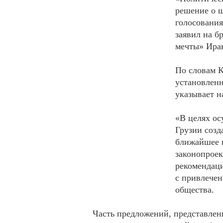
решение о ш
голосования
заявил на б
мечты» Ира
По словам К
установленн
указывает н
«В целях о
Грузии созд
ближайшее в
законопроек
рекомендац
с привлечен
общества.
Часть предложений, представлен