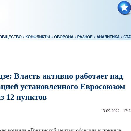
ОБЩЕСТВО
•
КОНФЛИКТЫ
•
ОБОРОНА
•
РАЗНОЕ
•
АНАЛИТИКА
•
СТА
зе: Власть активно работает над
ацией установленного Евросоюзом
з 12 пунктов
13.09.2022 12:2
ая команда «Грузинской мечты» обсудила и приняла