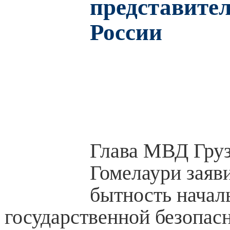
представите
России
Глава МВД Груз
Гомелаури заяви
бытность нача
государственной безопас