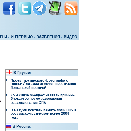
ТЬИ
•
ИНТЕРВЬЮ
•
ЗАЯВЛЕНИЯ
•
ВИДЕО
В Грузии
:
Проект грузинского фотографа о
горной Аджарии отмечен престижной
британской премией
Кобахидзе обещает назвать причины
блэкаутов после завершения
2
расследования СГБ
В Батуми почтили память погибших в
российско-грузинской войне 2008
года
а
В России
: