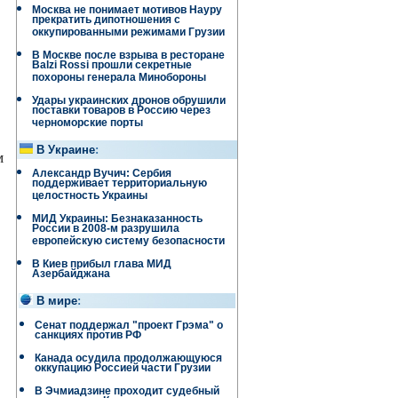
Москва не понимает мотивов Науру
прекратить дипотношения с
оккупированными режимами Грузии
В Москве после взрыва в ресторане
Balzi Rossi прошли секретные
похороны генерала Минобороны
Удары украинских дронов обрушили
поставки товаров в Россию через
черноморские порты
В Украине
:
м
Александр Вучич: Сербия
поддерживает территориальную
целостность Украины
МИД Украины: Безнаказанность
России в 2008-м разрушила
европейскую систему безопасности
В Киев прибыл глава МИД
Азербайджана
В мире
:
Сенат поддержал "проект Грэма" о
санкциях против РФ
Канада осудила продолжающуюся
оккупацию Россией части Грузии
В Эчмиадзине проходит судебный