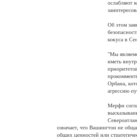
ослабляют к
заинтересов
Об этом зая
безопасност
кокуса в С
"Мы являемс
иметь внутр
приоритетов
прокомменти
Орбана, кот
агрессию пу
Мерфи согла
высказывани
Североатлан
означает, что Вашингтон не обща
общих ценностей или стратегиче