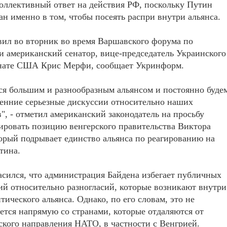
оллективный ответ на действия РФ, поскольку Путин
ан именно в том, чтобы посеять распри внутри альянса.
вил во вторник во время Варшавского форума по
и американский сенатор, вице-председатель Украинского
енате США Крис Мерфи, сообщает Укринформ.
я большим и разнообразным альянсом и постоянно буде
енние серьезные дискуссии относительно наших
", - отметил американский законодатель на просьбу
ровать позицию венгерского правительства Виктора
орый подрывает единство альянса по реагированию на
тина.
сился, что администрация Байдена избегает публичных
й относительно разногласий, которые возникают внутри
тического альянса. Однако, по его словам, это не
ется напрямую со странами, которые отдаляются от
ского направления НАТО, в частности с Венгрией.