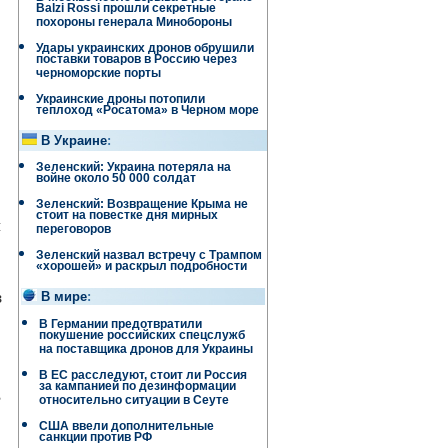
Balzi Rossi прошли секретные
похороны генерала Минобороны
Удары украинских дронов обрушили
поставки товаров в Россию через
черноморские порты
Украинские дроны потопили
теплоход «Росатома» в Черном море
В Украине
:
Зеленский: Украина потеряла на
войне около 50 000 солдат
Зеленский: Возвращение Крыма не
стоит на повестке дня мирных
ы
переговоров
Зеленский назвал встречу с Трампом
«хорошей» и раскрыл подробности
з
В мире
:
В Германии предотвратили
покушение российских спецслужб
на поставщика дронов для Украины
В ЕС расследуют, стоит ли Россия
за кампанией по дезинформации
,
относительно ситуации в Сеуте
США ввели дополнительные
санкции против РФ