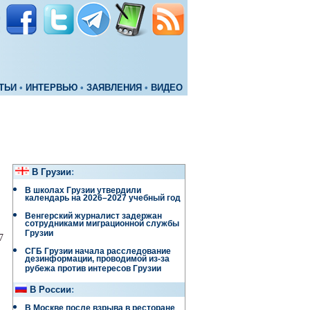
ТЬИ
•
ИНТЕРВЬЮ
•
ЗАЯВЛЕНИЯ
•
ВИДЕО
В Грузии
:
В школах Грузии утвердили
календарь на 2026–2027 учебный год
Венгерский журналист задержан
сотрудниками миграционной службы
Грузии
7
СГБ Грузии начала расследование
дезинформации, проводимой из-за
рубежа против интересов Грузии
В России
:
В Москве после взрыва в ресторане