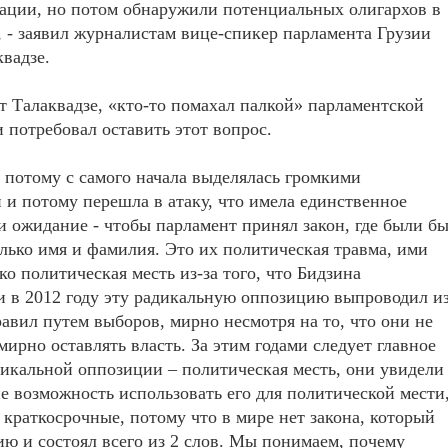
ации, но потом обнаружили потенциальных олигархов в
, - заявил журналистам вице-спикер парламента Грузии
вадзе.
т Талаквадзе, «кто-то помахал палкой» парламентской
 потребовал оставить этот вопрос.
потому с самого начала выделялась громкими
 и потому перешла в атаку, что имела единственное
и ожидание - чтобы парламент принял закон, где были б
лько имя и фамилия. Это их политическая травма, ими
ко политическая месть из-за того, что Бидзина
 в 2012 году эту радикальную оппозицию выпроводил и
равил путем выборов, мирно несмотря на то, что они не
мирно оставлять власть. За этим годами следует главное
икальной оппозиции – политическая месть, они увидели
не возможность использовать его для политической мести
 краткосрочные, потому что в мире нет закона, который
ю и состоял всего из 2 слов. Мы понимаем, почему