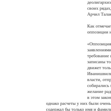
деолигархиз
своих рядах
Арчил Талак
Как отмечае
оппозиции и
«Оппозиция 
заявлениями
требование 
записаны то
движет толь
Иванишвили
власти, отп
собирались 
желание рад
в этом зако
однако расчеты у них были очень
содержал бы только имя и фамили