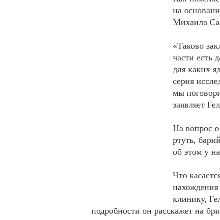
на основани
Михаила Са
«Таково зак
части есть 
для каких я
серия иссле
мы поговори
заявляет Ге
На вопрос о
ртуть, бари
об этом у н
Что касаетс
нахождения 
клинику, Ге
подробности он расскажет на бри