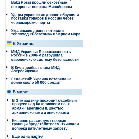
Balzi Rossi прошли секретные
похороны генерала Минобороны
Удары украинских дронов обрушили
поставки товаров в Россию через
черноморские порты
Украинские дроны потопили
теплоход «Росатома» в Черном море
и
В Украине
:
МИД Украины: Безнаказанность
России в 2008-м разрушила
европейскую систему безопасности
В Киев прибыл глава МИД
Азербайджана
Зеленский: Украина потеряла на
войне около 50 000 солдат
В мире
:
В Эчмиадзине проходит судебный
процесс над Католикосом всех
армян Гарегином II, шестью
архиепископами и епископами
Кишинев расследует прорыв
границы представителем Цхинвали
вопреки пятилетнему запрету
Еще одна партия