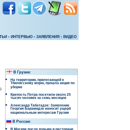
ТЬИ
•
ИНТЕРВЬЮ
•
ЗАЯВЛЕНИЯ
•
ВИДЕО
В Грузии
:
На территории, прилегающей к
Тбилисскому морю, прошла акция по
уборке
9
Крепость Петра посетили около 25
тысяч человек за семь месяцев
Александр Табатадзе: Заявление
Георгия Барамидзе наносит ущерб
национальным интересам Грузии
В России
:
В Москве после взрыва в ресторане