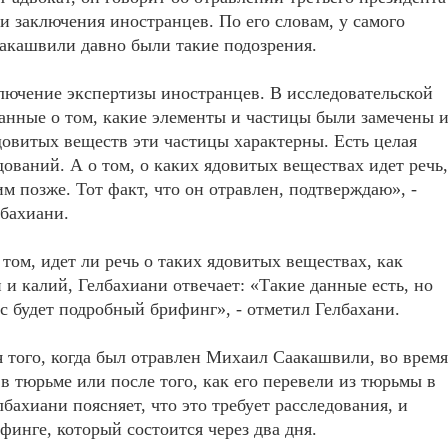
и заключения иностранцев. По его словам, у самого
акашвили давно были такие подозрения.
лючение экспертизы иностранцев. В исследовательской
данные о том, какие элементы и частицы были замечены 
довитых веществ эти частицы характерны. Есть целая
дований. А о том, о каких ядовитых веществах идет речь,
м позже. Тот факт, что он отравлен, подтверждаю», -
лбахиани.
 том, идет ли речь о таких ядовитых веществах, как
й и калий, Гелбахиани отвечает: «Такие данные есть, но
ас будет подробный брифинг», - отметил Гелбахани.
я того, когда был отравлен Михаил Саакашвили, во время
в тюрьме или после того, как его перевели из тюрьмы в
лбахиани поясняет, что это требует расследования, и
финге, который состоится через два дня.