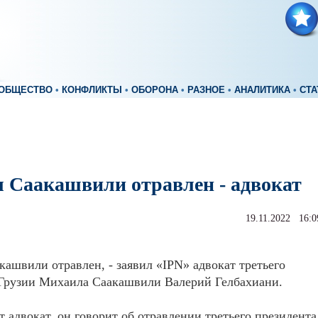
ОБЩЕСТВО
•
КОНФЛИКТЫ
•
ОБОРОНА
•
РАЗНОЕ
•
АНАЛИТИКА
•
СТА
 Саакашвили отравлен - адвокат
19.11.2022 16:0
ашвили отравлен, - заявил «IPN» адвокат третьего
 Грузии Михаила Саакашвили Валерий Гелбахиани.
т адвокат, он говорит об отравлении третьего президента