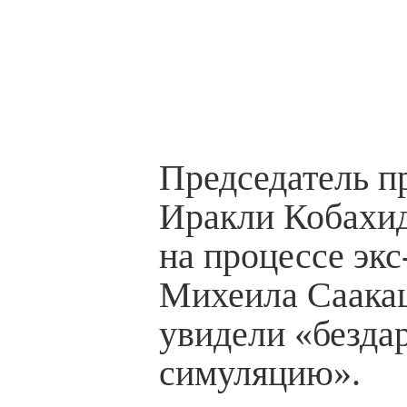
Председатель п
Иракли Кобахид
на процессе экс
Михеила Саака
увидели «безда
симуляцию».