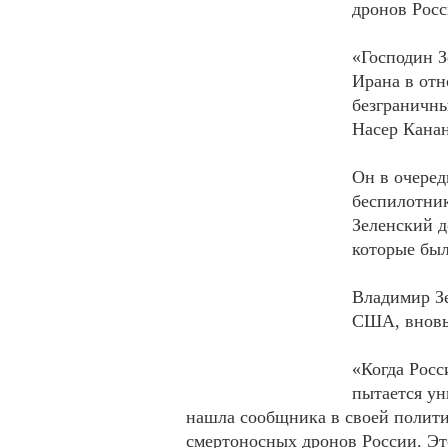
дронов Росс
«Господин З
Ирана в отн
безграничн
Насер Кана
Он в очеред
беспилотник
Зеленский д
которые бы
Владимир Зе
США, вновь 
«Когда Росс
пытается ун
нашла сообщника в своей полити
смертоносных дронов России. Эт