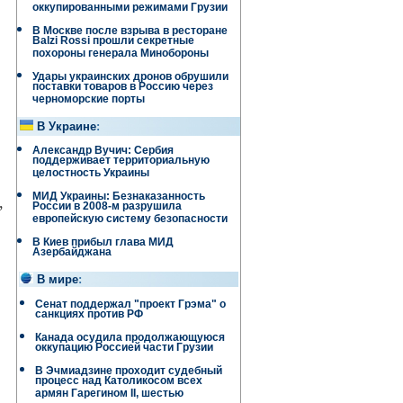
оккупированными режимами Грузии
В Москве после взрыва в ресторане
Balzi Rossi прошли секретные
похороны генерала Минобороны
Удары украинских дронов обрушили
поставки товаров в Россию через
черноморские порты
В Украине
:
Александр Вучич: Сербия
поддерживает территориальную
целостность Украины
МИД Украины: Безнаказанность
,
России в 2008-м разрушила
европейскую систему безопасности
В Киев прибыл глава МИД
Азербайджана
В мире
:
Сенат поддержал "проект Грэма" о
санкциях против РФ
Канада осудила продолжающуюся
оккупацию Россией части Грузии
В Эчмиадзине проходит судебный
процесс над Католикосом всех
армян Гарегином II, шестью